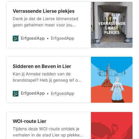
Verrassende Lierse plekjes
Denk je dat de Lierse binnenstad
geen geheimen meer voor jou
heeft? Misschien moet je je mening
bijstellen… Lier herbergt heel wat
ErfgoedApp
ErfgoedApp
verrassende pl
Sidderen en Beven in Lier
Kan jij Anneke redden van de
brandstapel? Heb jij genoeg lef om
te sidderen en te beven in
historisch Lier? De griezelwandeling
ErfgoedApp
ErfgoedApp
is geschikt voor
WOI-route Lier
Tijdens deze WOI-route ontdek je
verhalen in de stad Lier op plekken