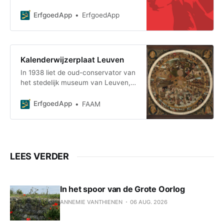
die herinneren aan de Eerste
Wereldoorlog. 11 van deze locaties
ErfgoedApp
ErfgoedApp
liggen in he
Kalenderwijzerplaat Leuven
In 1938 liet de oud-conservator van
het stedelijk museum van Leuven,
Victor Demunter, zijn
kunstverzameling na aan het
ErfgoedApp
FAAM
museum. Een van de topstukken
was een eikenhouten beschilderd
paneel uit circa 1500. In 6
concentrische cirkels zijn de uren,
dagen en maanden voorgesteld,
LEES VERDER
maar evengoed de 12 tekens van
de
In het spoor van de Grote Oorlog
ANNEMIE VANTHIENEN
06 AUG. 2026