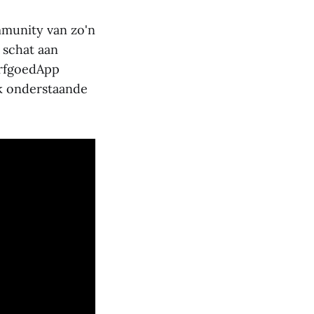
munity van zo'n
 schat aan
ErfgoedApp
jk onderstaande