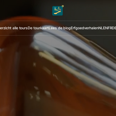
rzicht alle tours
De tourkaart
Lees de blog
Erfgoedverhalen
NL
EN
FR
D