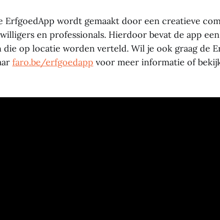
de ErfgoedApp wordt gemaakt door een creatieve com
willigers en professionals. Hierdoor bevat de app een
 die op locatie worden verteld. Wil je ook graag de 
aar
faro.be/erfgoedapp
voor meer informatie of beki