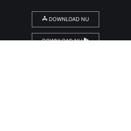
DOWNLOAD NU
DOWNLOAD NU
Volg ErfgoedApp
Schrijf nu in