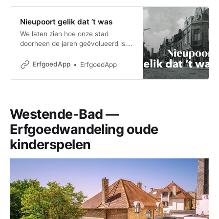
Nieupoort gelik dat ’t was
We laten zien hoe onze stad
doorheen de jaren geëvolueerd is.
Hoe zagen onze straten en pleinen
eruit voor de Eerste Wereldoorlog,
ErfgoedApp
ErfgoedApp
na de wederopb
Westende-Bad —
Erfgoedwandeling oude
kinderspelen