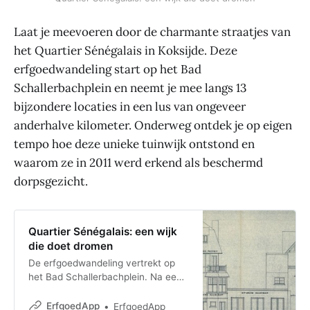
Laat je meevoeren door de charmante straatjes van
het Quartier Sénégalais in Koksijde. Deze
erfgoedwandeling start op het Bad
Schallerbachplein en neemt je mee langs 13
bijzondere locaties in een lus van ongeveer
anderhalve kilometer. Onderweg ontdek je op eigen
tempo hoe deze unieke tuinwijk ontstond en
waarom ze in 2011 werd erkend als beschermd
dorpsgezicht.
Quartier Sénégalais: een wijk
die doet dromen
De erfgoedwandeling vertrekt op
het Bad Schallerbachplein. Na een
kleine lus van anderhalve kilometer
en 13 bezienswaardigheden kom je
ErfgoedApp
ErfgoedApp