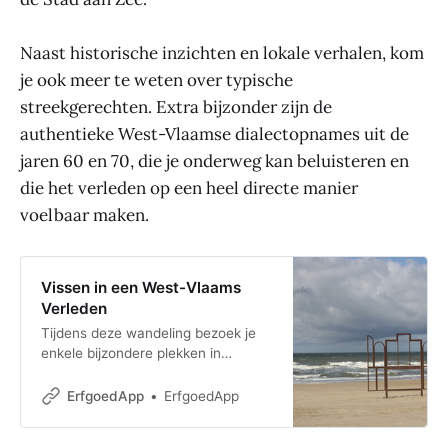
Naast historische inzichten en lokale verhalen, kom
je ook meer te weten over typische
streekgerechten. Extra bijzonder zijn de
authentieke West-Vlaamse dialectopnames uit de
jaren 60 en 70, die je onderweg kan beluisteren en
die het verleden op een heel directe manier
voelbaar maken.
Vissen in een West-Vlaams
Verleden
Tijdens deze wandeling bezoek je
enkele bijzondere plekken in
Oostende. Je maakt kennis met het
boeiende vissersleven en je komt
ErfgoedApp
ErfgoedApp
meer te weten ov