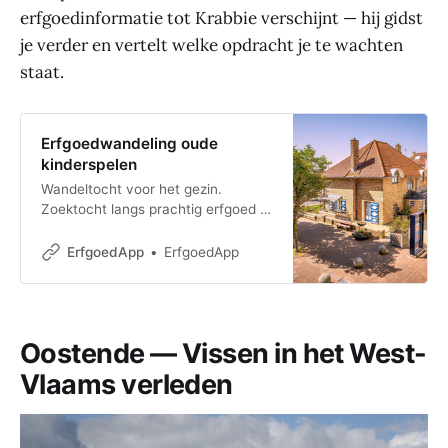
erfgoedinformatie tot Krabbie verschijnt — hij gidst
je verder en vertelt welke opdracht je te wachten
staat.
Erfgoedwandeling oude
kinderspelen
Wandeltocht voor het gezin.
Zoektocht langs prachtig erfgoed in
Westende-bad, met doe-
opdrachten rond oude
ErfgoedApp
ErfgoedApp
kinderspelletjes. Welkom op deze
erf
Oostende — Vissen in het West-
Vlaams verleden