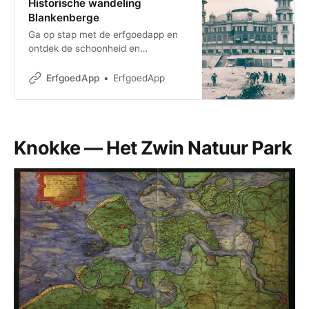
Historische wandeling
Blankenberge
Ga op stap met de erfgoedapp en
ontdek de schoonheid en
historische parels van
Blankenberge. Halfweg de 19de
ErfgoedApp
ErfgoedApp
eeuw maakte Blankenberge de
overgang
Knokke — Het Zwin Natuur Park