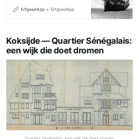
De Panne’ Sla je haak in ons rijk
vissersverleden, neem de
ErfgoedApp
ErfgoedApp
ErfgoedApp bij
Koksijde — Quartier Sénégalais:
een wijk die doet dromen
Quartier Sénégalais: een wijk die doet dromen