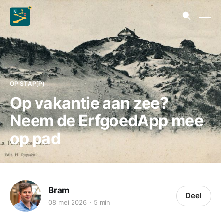
OP STAP(P)
Op vakantie aan zee?
Neem de ErfgoedApp mee
op pad
Bram
Deel
08 mei 2026
5 min