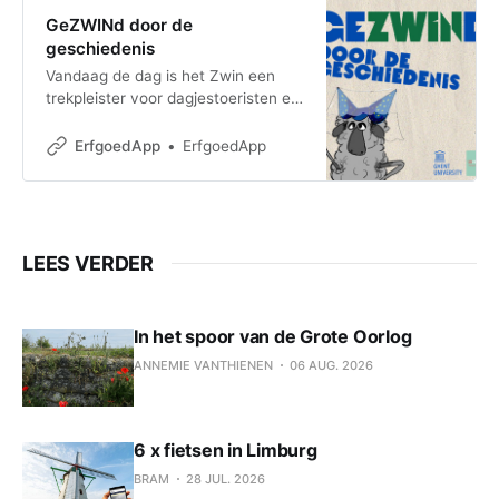
GeZWINd door de
geschiedenis
Vandaag de dag is het Zwin een
trekpleister voor dagjestoeristen en
komen er jaarlijks ongeveer
200.000 bezoekers de natuur van
ErfgoedApp
ErfgoedApp
de streek bewonde
LEES VERDER
In het spoor van de Grote Oorlog
ANNEMIE VANTHIENEN
06 AUG. 2026
6 x fietsen in Limburg
BRAM
28 JUL. 2026