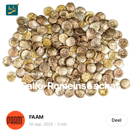
ERFGOEDVERHALEN
De Gallo-Romeinse schat
FAAM
Deel
10 sep. 2025
3 min