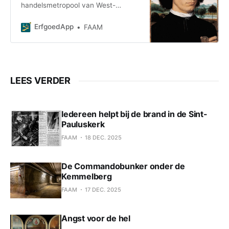
handelsmetropool van West-
Europa. De stad krioelde van
buitenlandse handelaars, bankiers
ErfgoedApp
FAAM
en politici. Hans Memling vond hier
klanten voor elegante portretten.
Als geen ander slaagde hij erin de
persoon aantrekkelijk in beeld te
brengen met een zonnig landschap
LEES VERDER
in de achtergrond. Een van
Iedereen helpt bij de brand in de Sint-
Pauluskerk
FAAM
18 DEC. 2025
De Commandobunker onder de
Kemmelberg
FAAM
17 DEC. 2025
Angst voor de hel