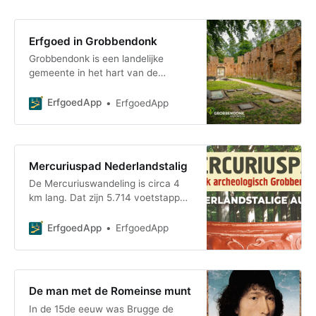
Erfgoed in Grobbendonk
Grobbendonk is een landelijke
gemeente in het hart van de
provincie Antwerpen in de Kempen.
De gemeente kent een ontzettend
ErfgoedApp
ErfgoedApp
rijke geschiedenis me
Mercuriuspad Nederlandstalig
De Mercuriuswandeling is circa 4
km lang. Dat zijn 5.714 voetstappen
en in Romeinse voet zijn dat 13.500
pedes. Onderweg kom je infopalen
ErfgoedApp
ErfgoedApp
tegen d
De man met de Romeinse munt
In de 15de eeuw was Brugge de