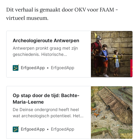
Dit verhaal is gemaakt door OKV voor FAAM -
virtueel museum.
Archeologieroute Antwerpen
Antwerpen pronkt graag met zijn
geschiedenis. Historische
gebouwen bepalen nog altijd het
stadsbeeld. Denk maar aan de
ErfgoedApp
ErfgoedApp
kathedraal of het Steen. A
Op stap door de tijd: Bachte-
Maria-Leerne
De Deinse ondergrond heeft heel
wat archeologisch potentieel. Het
archeologisch bedrijf De Logi &
Hoorne voerde de laatste jaren drie
ErfgoedApp
ErfgoedApp
opgravingen