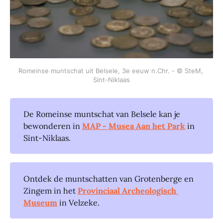
Romeinse muntschat uit Belsele, 3e eeuw n.Chr. - © SteM, 
Sint-Niklaas
De Romeinse muntschat van Belsele kan je
bewonderen in
MAP - Musea Aan het Park
in
Sint-Niklaas.
Ontdek de muntschatten van Grotenberge en
Zingem in het
Provinciaal Archeologisch 
Museum
in Velzeke.