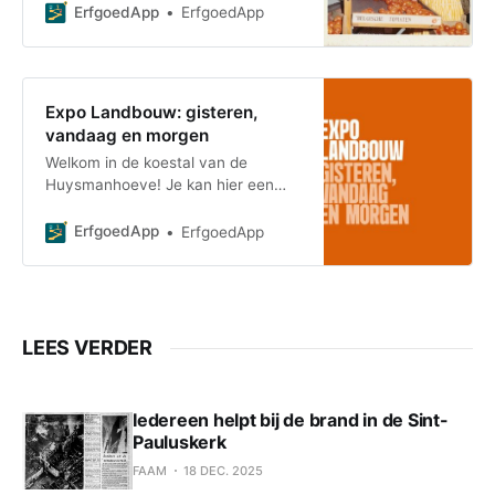
Gevoed door de twee Neten, Dijle,
ErfgoedApp
ErfgoedApp
Demer en Rupel i
Expo Landbouw: gisteren,
vandaag en morgen
Welkom in de koestal van de
Huysmanhoeve! Je kan hier een
rondleiding volgen met de
erfgoedapp of zonder de app eens
ErfgoedApp
ErfgoedApp
rondneuzen en leren over d
LEES VERDER
Iedereen helpt bij de brand in de Sint-
Pauluskerk
FAAM
18 DEC. 2025