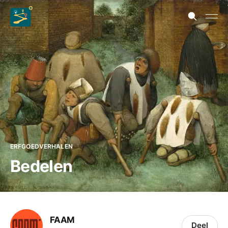
ERFGOEDVERHALEN
Bedelen
FAAM
Deel