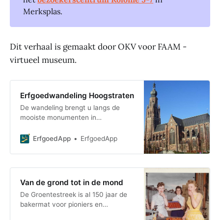
Merksplas.
Dit verhaal is gemaakt door OKV voor FAAM -
virtueel museum.
Erfgoedwandeling Hoogstraten
De wandeling brengt u langs de
mooiste monumenten in
Hoogstraten maar laat u ook
kennismaken met het landelijke
ErfgoedApp
ErfgoedApp
karakter van ons stadje met smaak
Van de grond tot in de mond
De Groentestreek is al 150 jaar de
bakermat voor pioniers en
vernieuwingen in de groenteteelt.