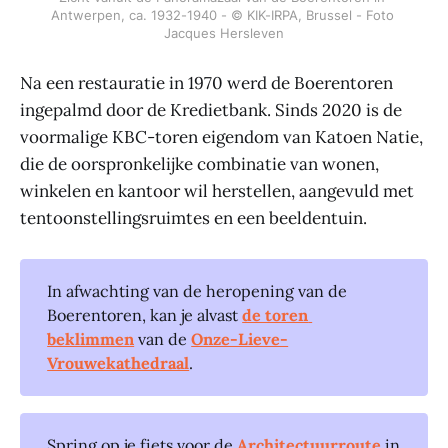
Antwerpen, ca. 1932-1940 - © KIK-IRPA, Brussel - Foto 
Jacques Hersleven
Na een restauratie in 1970 werd de Boerentoren
ingepalmd door de Kredietbank. Sinds 2020 is de
voormalige KBC-toren eigendom van Katoen Natie,
die de oorspronkelijke combinatie van wonen,
winkelen en kantoor wil herstellen, aangevuld met
tentoonstellingsruimtes en een beeldentuin.
In afwachting van de heropening van de
Boerentoren, kan je alvast
de toren 
beklimmen
van de
Onze-Lieve-
Vrouwekathedraal
.
Spring op je fiets voor de
Architectuurroute
in