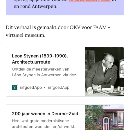
en rond Antwerpen.
Dit verhaal is gemaakt door OKV voor FAAM -
virtueel museum.
Léon Stynen (1899-1990).
Architectuurroute
Ontdek de meesterwerken van
Léon Stynen in Antwerpen via deze
Architectuurroute. De app geeft je
een unieke kijk in zijn archief en
ErfgoedApp
ErfgoedApp
vertelt je de
200 jaar wonen in Deurne-Zuid
Heel wat grote modernistische
architecten woonden en/of werkten