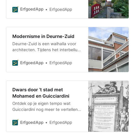
in Deurne-Zuid. Maar ook de
oudere villa’s en kasteeltjes zijn het
ErfgoedApp
ErfgoedApp
bekijken waard
Modernisme in Deurne-Zuid
Deurne-Zuid is een walhalla voor
architecten. Tijdens het interbellum
en na Wereldoorlog II is Deurne is
sneltreinvaart volgebouwd. Deze
ErfgoedApp
ErfgoedApp
wandelin
Dwars door ’t stad met
Mohamed en Guicciardini
Ontdek op je eigen tempo wat
Guicciardini nog meer te vertellen
had over de stad. Schrijver
Mohamed Ouaamari geeft zijn eigen
ErfgoedApp
ErfgoedApp
kijk en commentaar