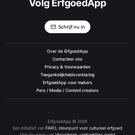
Volg ErfgoedApp
Schrijf nu in
Over de ErfgoedApp
Contacteer ons
Privacy & Voorwaarden
Toegankelijkheidsverklaring
ErfgoedApp voor makers
Pers / Media / Content creators
ErfgoedApp © 2026
Een initiatief van
FARO, steunpunt voor cultureel erfgoed
Met de steun van
Vlaanderen, verbeelding werkt