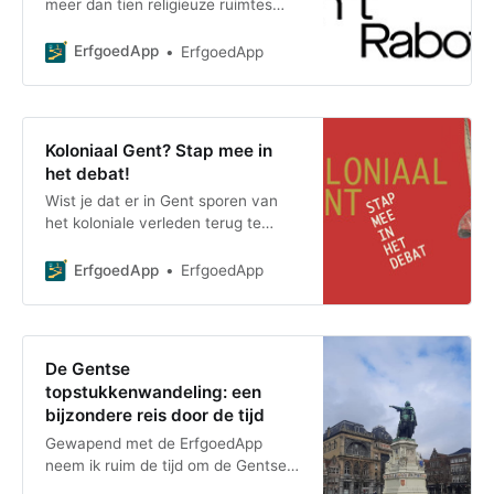
meer dan tien religieuze ruimtes
zijn? Nergens in Gent vind je zo’n
grote religieuze diversiteit op één
ErfgoedApp
ErfgoedApp
vierkant
Koloniaal Gent? Stap mee in
het debat!
Wist je dat er in Gent sporen van
het koloniale verleden terug te
vinden zijn? Waarom werd het
standbeeld van Leopold II
ErfgoedApp
ErfgoedApp
verwijderd uit het Zuidp
De Gentse
topstukkenwandeling: een
bijzondere reis door de tijd
Gewapend met de ErfgoedApp
neem ik ruim de tijd om de Gentse
topstukkenwandeling uit te