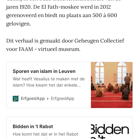
jaren 1920. De El Fath-moskee werd in 2012
gerenoveerd en biedt nu plaats aan 500 à 600
gelovigen.
Dit verhaal is gemaakt door Geheugen Collectief
voor FAAM - virtueel museum.
Sporen van islam in Leuven
Wat heeft Vesalius te maken met de
islam? Hoe kwam het dat enkele
moslims in de jaren 1920 werden
opgenomen in het stedelijk
ErfgoedApp
ErfgoedApp
hospitaal? En waar o
Bidden in ’t Rabot
Hoe komt het dat er in het Rabot