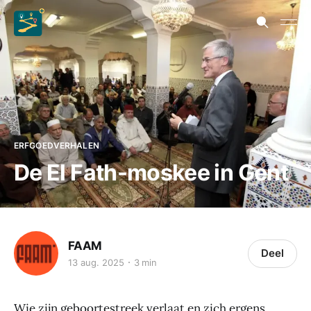
ERFGOEDVERHALEN
De El Fath-moskee in Gent
FAAM
Deel
13 aug. 2025
3 min
Wie zijn geboortestreek verlaat en zich ergens