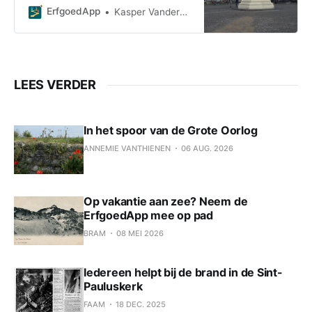
proberen. Deze erfgoedwandeling is
ErfgoedApp
Kasper Vanderzeypen
het resultaat van een initiatief van
Archief Gent, dat je aan de hand
van zes topstukken uit het archief
meeneemt op een reis door de tijd.
Met veel nieuwsgierigheid begin ik
LEES VERDER
In het spoor van de Grote Oorlog
ANNEMIE VANTHIENEN
06 AUG. 2026
Op vakantie aan zee? Neem de
ErfgoedApp mee op pad
BRAM
08 MEI 2026
Iedereen helpt bij de brand in de Sint-
Pauluskerk
FAAM
18 DEC. 2025