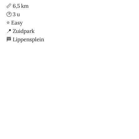
📏 6,5 km
🕑 3 u
⭐ Easy
📍 Zuidpark
🏁 Lippensplein