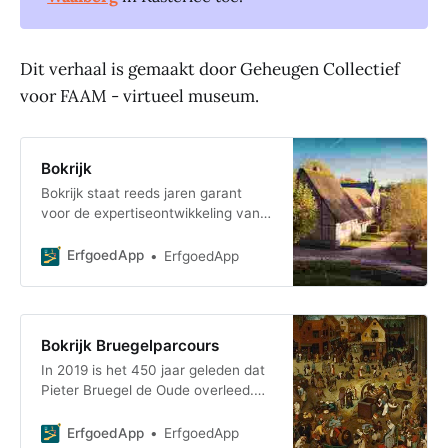
Dit verhaal is gemaakt door Geheugen Collectief
voor FAAM - virtueel museum.
Bokrijk
Bokrijk staat reeds jaren garant
voor de expertiseontwikkeling van
vakmanschap, technieken en de
toepassingen ervan in het museum.
ErfgoedApp
ErfgoedApp
Vertrekkend va
Bokrijk Bruegelparcours
In 2019 is het 450 jaar geleden dat
Pieter Bruegel de Oude overleed.
Op initiatief van Toerisme
Vlaanderen wordt Bruegel herdacht
ErfgoedApp
ErfgoedApp