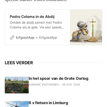
Pedro Coloma in de Abdij
Ontdek de abdij samen met Pedro
Coloma als je gids. Via een speelse
audiogids neemt hij je mee op een
familievriendelijke rondgang
ErfgoedApp
ErfgoedApp
doorheen de
LEES VERDER
In het spoor van de Grote Oorlog
ANNEMIE VANTHIENEN
06 AUG. 2026
6 x fietsen in Limburg