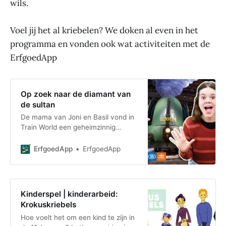
wils.
Voel jij het al kriebelen? We doken al even in het
programma en vonden ook wat activiteiten met de
ErfgoedApp
Op zoek naar de diamant van
de sultan
De mama van Joni en Basil vond in
Train World een geheimzinnig
briefje: “Dit museum verbergt 1
ding. Het zit in een kist en de code
ErfgoedApp
ErfgoedApp
is vermist.
Kinderspel | kinderarbeid:
Krokuskriebels
Hoe voelt het om een kind te zijn in