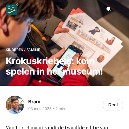
KINDEREN / FAMILIE
Krokuskriebels: kom
spelen in het museum!
Bram
Deel
03 mrt. 2025
2 min
Van 1 tot 9 maart vindt de twaalfde editie van