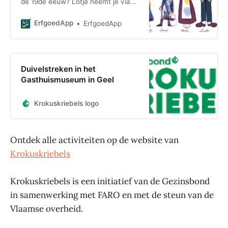
de 19de eeuw? Lotje neemt je via
de ErfgoedApp mee doorheen de
museumkamers. Soms is het leven
ErfgoedApp
ErfgoedApp
kinderspel, m
Duivelstreken in het
Gasthuismuseum in Geel
Krokuskriebels logo
Ontdek alle activiteiten op de website van
Krokuskriebels
Krokuskriebels is een initiatief van de Gezinsbond
in samenwerking met FARO en met de steun van de
Vlaamse overheid.