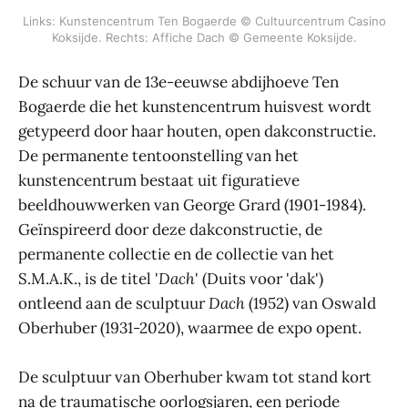
Links: Kunstencentrum Ten Bogaerde © Cultuurcentrum Casino
Koksijde. Rechts: Affiche Dach © Gemeente Koksijde.
De schuur van de 13e-eeuwse abdijhoeve Ten
Bogaerde die het kunstencentrum huisvest wordt
getypeerd door haar houten, open dakconstructie.
De permanente tentoonstelling van het
kunstencentrum bestaat uit figuratieve
beeldhouwwerken van George Grard (1901-1984).
Geïnspireerd door deze dakconstructie, de
permanente collectie en de collectie van het
S.M.A.K., is de titel '
Dach
' (Duits voor 'dak')
ontleend aan de sculptuur
Dach
(1952) van Oswald
Oberhuber (1931-2020), waarmee de expo opent.
De sculptuur van Oberhuber kwam tot stand kort
na de traumatische oorlogsjaren, een periode