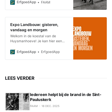
zochten vele Vlamingen hun geluk
ErfgoedApp
FAAM
elders. Tot wel 200.000 trokken er
naar Noord-Amerika. Nog veel meer
verlieten huis en haard op zoek
naar werk, en vonden dat in
Expo Landbouw: gisteren,
vandaag en morgen
Welkom in de koestal van de
Huysmanhoeve! Je kan hier een
rondleiding volgen met de
erfgoedapp of zonder de app eens
ErfgoedApp
ErfgoedApp
rondneuzen en leren over d
LEES VERDER
Iedereen helpt bij de brand in de Sint-
Pauluskerk
FAAM
18 DEC. 2025