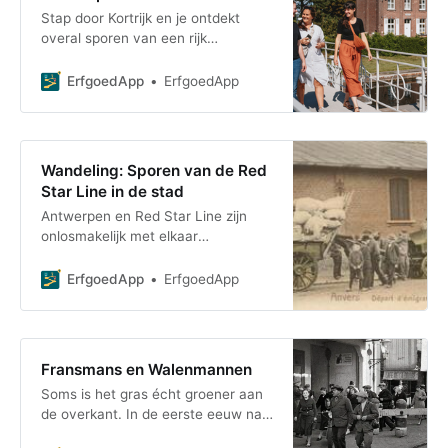
Stap door Kortrijk en je ontdekt
overal sporen van een rijk
textielverleden. Van bleekweides tot
fabrieksschoorstenen: deze gratis
ErfgoedApp
ErfgoedApp
stadswandeling
Wandeling: Sporen van de Red
Star Line in de stad
Antwerpen en Red Star Line zijn
onlosmakelijk met elkaar
verbonden. Miljoenen
landverhuizers zijn in Antwerpen
ErfgoedApp
ErfgoedApp
gearriveerd en weer vertrokken. Da
Fransmans en Walenmannen
Soms is het gras écht groener aan
de overkant. In de eerste eeuw na
het ontstaan van België in 1830