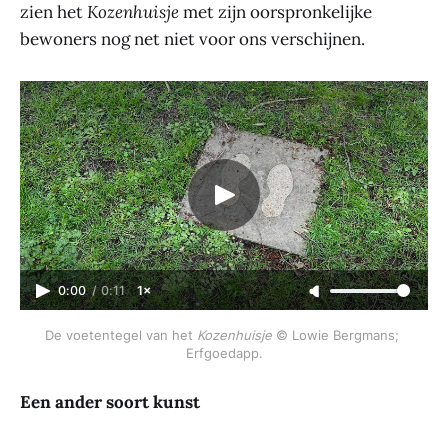
zien het
Kozenhuisje
met zijn oorspronkelijke
bewoners nog net niet voor ons verschijnen.
0:00
/
0:11
1×
De voetentegel van het 
Kozenhuisje
 © Lowie Bergmans; 
Erfgoedapp.
Een ander soort kunst