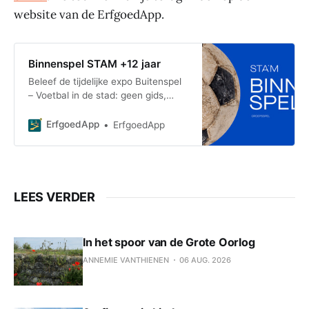
website van de ErfgoedApp.
Binnenspel STAM +12 jaar
Beleef de tijdelijke expo Buitenspel
– Voetbal in de stad: geen gids,
maar jij en je team aan de aftrap,
met een sportzak vol materiaal en
ErfgoedApp
ErfgoedApp
een gr
LEES VERDER
In het spoor van de Grote Oorlog
ANNEMIE VANTHIENEN
06 AUG. 2026