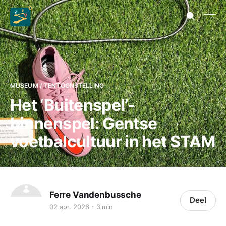
MUSEUM / TENTOONSTELLING
Het ‘Buitenspel’-
binnenspel: Gentse
voetbalcultuur in het STAM
Ferre Vandenbussche
Deel
02 apr. 2026
3 min