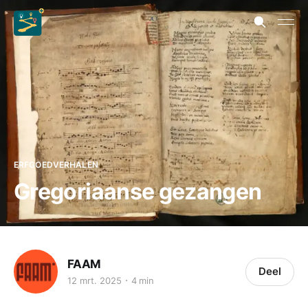
ERFGOEDVERHALEN
Gregoriaanse gezangen
FAAM
Deel
12 mrt. 2025
4 min