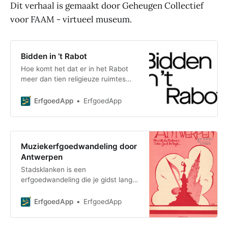
Dit verhaal is gemaakt door Geheugen Collectief
voor FAAM - virtueel museum.
Bidden in ’t Rabot
Hoe komt het dat er in het Rabot
meer dan tien religieuze ruimtes
zijn? Nergens in Gent vind je zo’n
grote religieuze diversiteit op één
ErfgoedApp
ErfgoedApp
vierkant
Muziekerfgoedwandeling door
Antwerpen
Stadsklanken is een
erfgoedwandeling die je gidst langs
plaatsen die een belangrijke rol
speelden in de muzikale
ErfgoedApp
ErfgoedApp
geschiedenis van de stad Antwerp