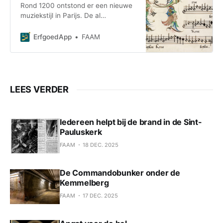
Rond 1200 ontstond er een nieuwe
klanten
muziekstijl in Parijs. De al
eeuwenoude Gregoriaanse
kerkmuziek was eenstemmig. Daar
ErfgoedApp
FAAM
kwam nu een tweede en derde
stem bij. Zo werd de meerstemmige
muziek, de polyfonie, geboren. Via
de koorscholen van Doornik en
Kamerijk veroverde de polyfonie
LEES VERDER
ook de Lage Landen. Vanaf de 14de
Iedereen helpt bij de brand in de Sint-
Pauluskerk
FAAM
18 DEC. 2025
De Commandobunker onder de
Kemmelberg
FAAM
17 DEC. 2025