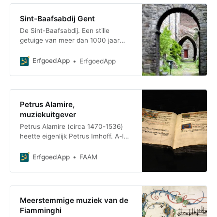
Sint-Baafsabdij Gent
De Sint-Baafsabdij. Een stille
getuige van meer dan 1000 jaar
Gentse geschiedenis. Ontdek via
deze interactieve tour de unieke
ErfgoedApp
ErfgoedApp
verhalen die schui
Petrus Alamire,
muziekuitgever
Petrus Alamire (circa 1470-1536)
heette eigenlijk Petrus Imhoff. A-la-
mi-re was zijn muzikaal
pseudoniem. Dat was in zijn tijd de
ErfgoedApp
FAAM
benaming voor de muzieknoot A (of
la). Petrus was van Duitse afkomst,
maar maakte vooral faam in de
Habsburgse Nederlanden als
Meerstemmige muziek van de
‘escripvain de libres de musicke’ –
Fiamminghi
muziekkopiist en -uitgever. Zijn