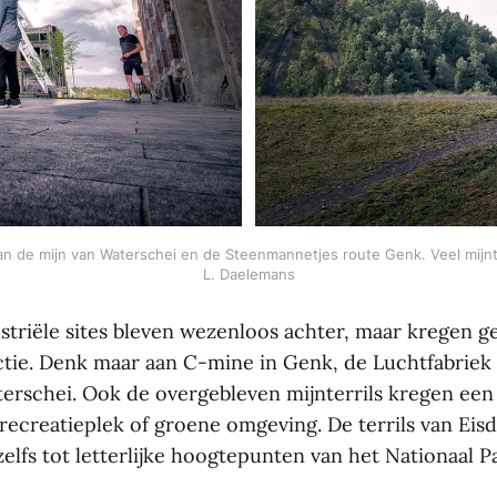
de mijn van Waterschei en de Steenmannetjes route Genk. Veel mijnterril
L. Daelemans
triële sites bleven wezenloos achter, maar kregen gel
tie. Denk maar aan C-mine in Genk, de Luchtfabriek 
erschei. Ook de overgebleven mijnterrils kregen ee
recreatieplek of groene omgeving. De terrils van Eis
lfs tot letterlijke hoogtepunten van het Nationaal 