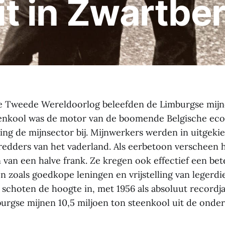
it in Zwartbe
 de Tweede Wereldoorlog beleefden de Limburgse mi
enkool was de motor van de boomende Belgische ec
ing de mijnsector bij. Mijnwerkers werden in uitgek
 redders van het vaderland. Als eerbetoon verscheen 
van een halve frank. Ze kregen ook effectief een bet
en zoals goedkope leningen en vrijstelling van legerdi
 schoten de hoogte in, met 1956 als absoluut recordjaa
urgse mijnen 10,5 miljoen ton steenkool uit de onde