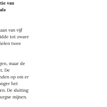
tie van
als
an van vijf
idde tot zware
vielen twee
gen, maar de
t. De
onden op om er
anger het
en. De sluiting
urgse mijnen.