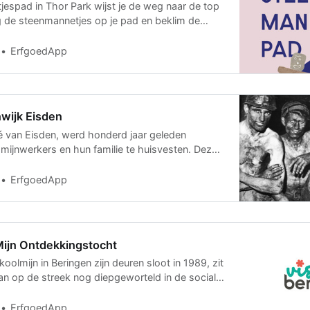
espad in Thor Park wijst je de weg naar de top
lg de steenmannetjes op je pad en beklim de
rg in
ErfgoedApp
wijk Eisden
té van Eisden, werd honderd jaar geleden
jnwerkers en hun familie te huisvesten. Deze
 het verh
ErfgoedApp
ijn Ontdekkingstocht
olmijn in Beringen zijn deuren sloot in 1989, zit
an op de streek nog diepgeworteld in de sociale,
ErfgoedApp