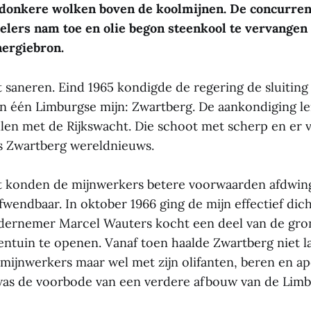
 donkere wolken boven de koolmijnen. De concurren
elers nam toe en olie begon steenkool te vervangen 
nergiebron.
saneren. Eind 1965 kondigde de regering de sluiting a
n één Limburgse mijn: Zwartberg. De aankondiging le
llen met de Rijkswacht. Die schoot met scherp en er 
s Zwartberg wereldnieuws.
t konden de mijnwerkers betere voorwaarden afdwin
fwendbaar. In oktober 1966 ging de mijn effectief dich
dernemer Marcel Wauters kocht een deel van de gr
rentuin te openen. Vanaf toen haalde Zwartberg niet l
mijnwerkers maar wel met zijn olifanten, beren en ap
as de voorbode van een verdere afbouw van de Limb