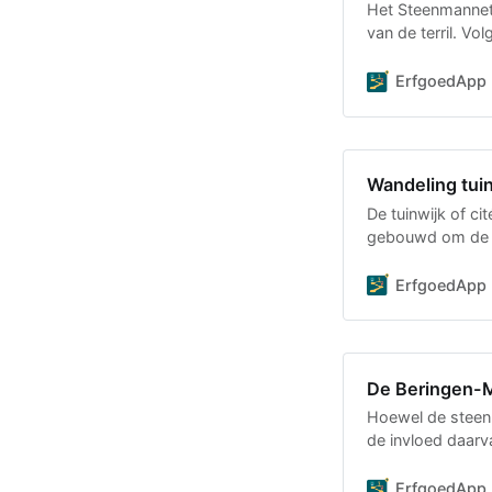
Het Steenmannetj
van de terril. Vo
oude steenkoolbe
ErfgoedApp
Wandeling tuin
De tuinwijk of ci
gebouwd om de mi
wandeling vertelt
ErfgoedApp
De Beringen-M
Hoewel de steenko
de invloed daarv
economische e
ErfgoedApp