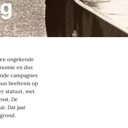
rg
jnen ongekende
onomie en dus
iende campagnes
hun beeltenis op
er statuut, met
enst. De
r. Dat jaar
rgrond.