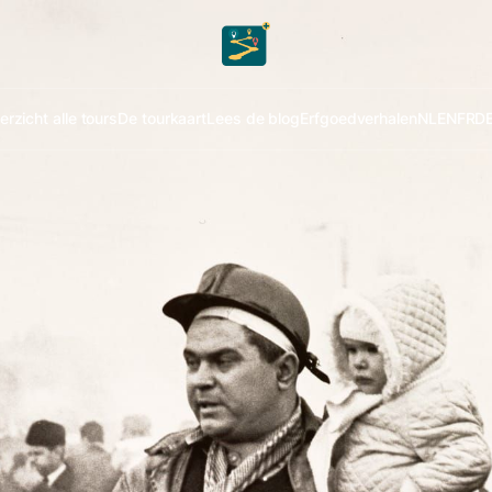
rzicht alle tours
De tourkaart
Lees de blog
Erfgoedverhalen
NL
EN
FR
D