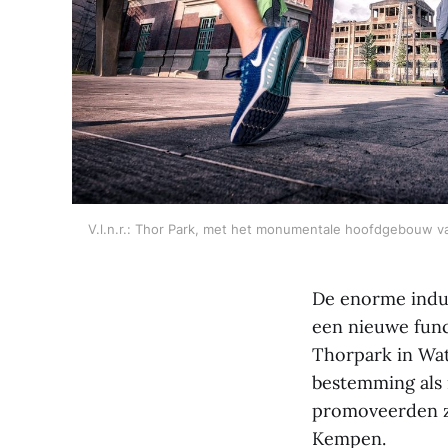
V.l.n.r.: Thor Park, met het monumentale hoofdgebouw van 
De enorme indus
een nieuwe func
Thorpark in Wat
bestemming als 
promoveerden ze
Kempen.