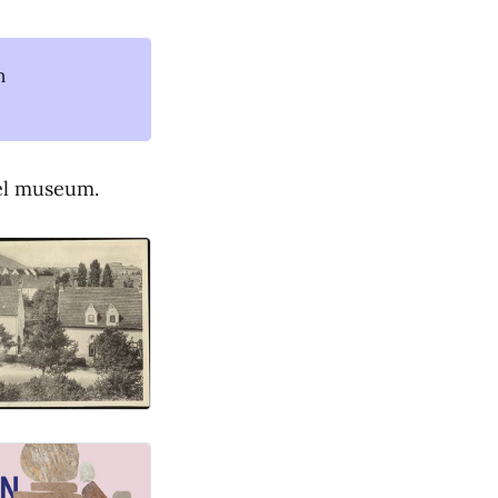
n
eel museum.