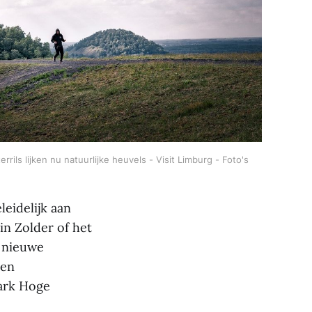
s lijken nu natuurlijke heuvels - Visit Limburg - Foto's 
eidelijk aan
in Zolder of het
n nieuwe
den
Park Hoge