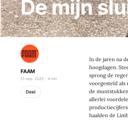
De mijn slu
In de jaren na
hoogdagen. Ste
FAAM
sprong de reger
01 sep. 2025
4 min
voorgesteld als
de muntstukken 
Deel
allerlei voordel
productiecijfers
haalden de Limb