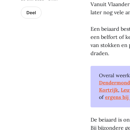
Vanuit Vlaander
later nog vele a
Deel
Een beiaard bes
een belfort of k
van stokken en 
draden.
Overal weerk
Dendermond
Kortrijk
,
Leu
of
ergens bij
De beiaard is o
Bij bijzondere 