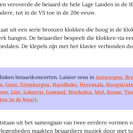
en veroverde de beiaard de hele Lage Landen in de 1
ndere, tot in de VS toe in de 20e eeuw.
taat uit een serie bronzen klokken die hoog in de kl
erk hangen. De beiaardier bespeelt die klokken via ee
pedalen. De klepels zijn met het klavier verbonden d
linken beiaardconcerten. Luister eens in
Antwerpen
,
Br
e
,
Gent
,
Grimbergen
,
Harelbeke
,
Herentals
,
Hoogstrat
ven
,
Lier
,
Lokeren
,
Lommel
,
Mechelen
,
Mol
,
Ronse
,
Tie
 jou in de buurt
.
ntstaan uit het samengaan van twee eerdere vormen v
gelegenheden maakten beiaardiers muziek door met 