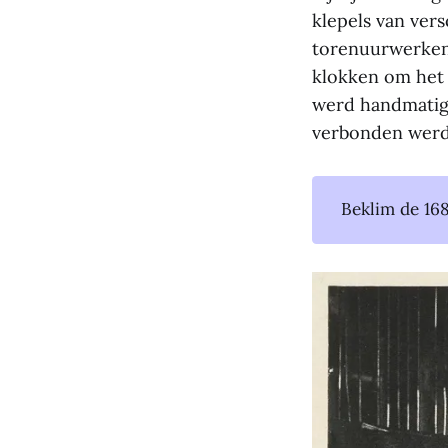
klepels van ver
torenuurwerken 
klokken om het 
werd handmatig 
verbonden werde
Beklim de 16