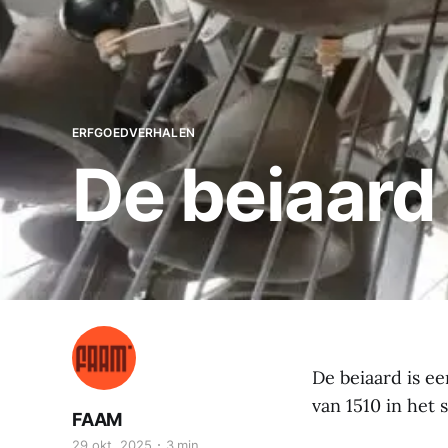
ERFGOEDVERHALEN
De beiaard
De beiaard is e
van 1510 in het
FAAM
29 okt. 2025
3 min