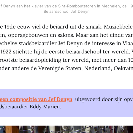
f Denyn aan het klavier van de Sint-Romboutstoren in Mechelen, ca. 193
Beiaardschool Jef Denyn
de 19de eeuw viel de beiaard uit de smaak. Muziekbel
en, operagebouwen en salons. Maar aan het einde va
helse stadsbeiaardier Jef Denyn de interesse in Vla
1922 stichtte hij de eerste beiaardschool ter wereld.
rootste beiaardopleiding ter wereld, met meer dan 1
nder andere de Verenigde Staten, Nederland, Oekraïn
 een compositie van Jef Denyn
, uitgevoerd door zijn opv
dsbeiaardier Eddy Mariën.