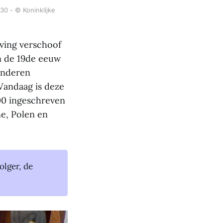
0 - © Koninklijke 
eving verschoof
n de 19de eeuw
anderen
 Vandaag is deze
00 ingeschreven
e, Polen en
olger, de