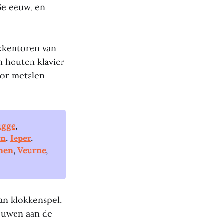
6e eeuw, en
okkentoren van
n houten klavier
oor metalen
ugge
,
en
,
Ieper
,
nen
,
Veurne
,
an klokkenspel.
touwen aan de