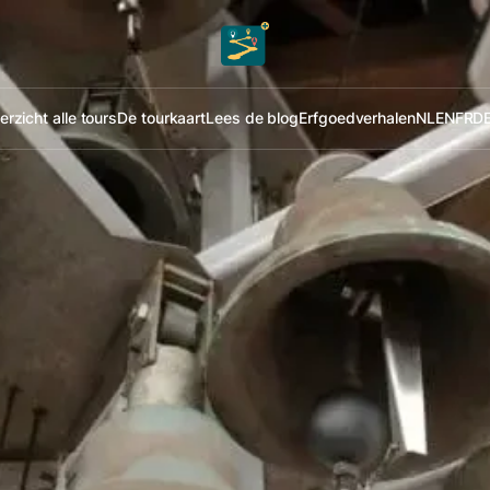
rzicht alle tours
De tourkaart
Lees de blog
Erfgoedverhalen
NL
EN
FR
D