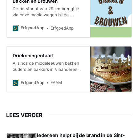
Bakken en Brouwen
De fietstocht van 29 km brengt je
via onze mooie wegen bij de
bakkers en brouwers van vroeger
en nu. Onderweg zijn er enkele
ErfgoedApp
ErfgoedApp
tussenstops gepland
Driekoningentaart
Al sinds de middeleeuwen bakken
ouders en bakkers in Vlaanderen
voor het driekoningenfeest op 6
januari een speciale taart waarin ze
ErfgoedApp
FAAM
een gedroogde boon verstoppen.
Wie die boon in zijn deel van de
taart terugvindt, wordt tot
koning(in) voor een dag gekroond.
Hij of zij krijgt een papieren kroon
LEES VERDER
Iedereen helpt bij de brand in de Sint-