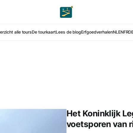
rzicht alle tours
De tourkaart
Lees de blog
Erfgoedverhalen
NL
EN
FR
D
Het Koninklijk L
voetsporen van r