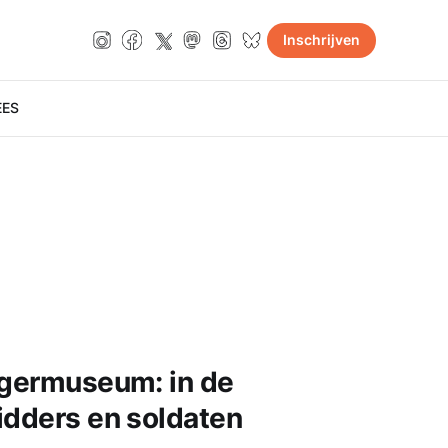
Inschrijven
E
ES
egermuseum: in de
idders en soldaten