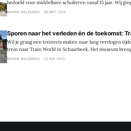
bedoeld voor middelbare scholieren vanaf 15 jaar. Wij gi
het museum en leerden aan de hand van 'Kazerne Dossin
MAXINE WILLEMSEN
09 MRT. 2023
het oorlogsverleden op een nieuwe manier kennen. Een donkere bladzijde
in de Belgische
Sporen naar het verleden én de toekomst: Tr
Wil je graag een treinreis maken naar lang vervlogen tij
trein naar Train World in Schaarbeek. Het museum bren
meeslepende en interactieve manier de geschiedenis va
MAXINE WILLEMSEN
22 FEB. 2023
Spoorwegen voor het voetlicht. Aan de hand van een rijke
geluidsfragmenten en échte verhalen nemen