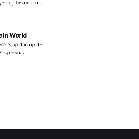
ngen op bezoek in
: What’s New?'
ain World
den? Stap dan op de
gt op een
n de Belgische
 collectie,