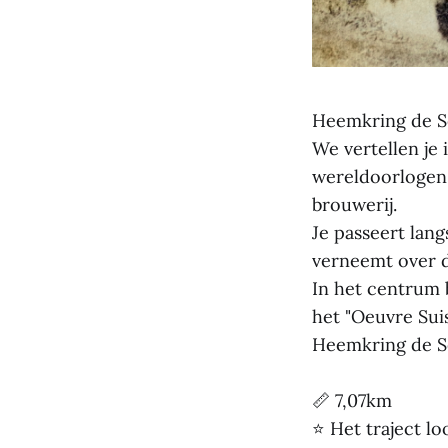
Heemkring de Se
We vertellen je 
wereldoorlogen
brouwerij.
Je passeert lang
verneemt over d
In het centrum 
het "Oeuvre Sui
Heemkring de Se
📏 7,07km
⭐ Het traject l