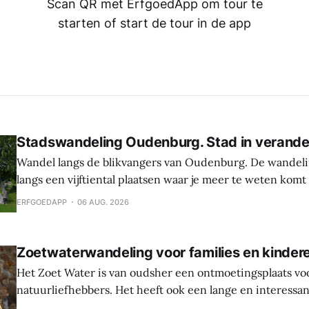
Scan QR met ErfgoedApp om tour te
starten of start de tour in de app
Stadswandeling Oudenburg. Stad in verande
Wandel langs de blikvangers van Oudenburg. De wandeli
langs een vijftiental plaatsen waar je meer te weten komt
geschiedenis, weetjes en toekomstplannen van de bijzon
ERFGOEDAPP
06 AUG. 2026
het historische centrum. Laat je verrassen door de cultu
Oudenburg, haar gebouwen, mensen en tradities. Tijden
Zoetwaterwandeling voor families en kinder
Het Zoet Water is van oudsher een ontmoetingsplaats vo
natuurliefhebbers. Het heeft ook een lange en interessa
Hier werden sporen gevonden van bewoning en landbouw 