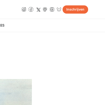
Inschrijven
E
ES