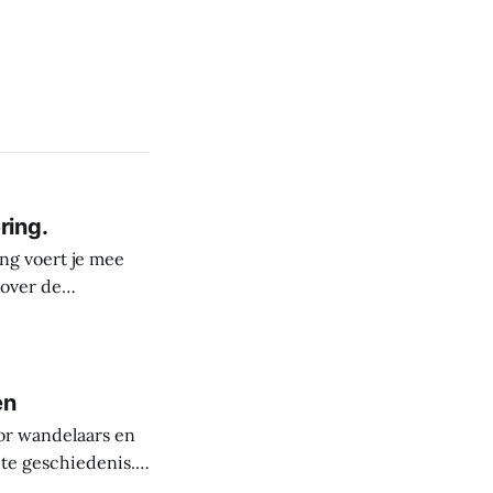
ring.
ng voert je mee
 over de
derste plekken in
rele rijkdom van
s
en
or wandelaars en
nte geschiedenis.
uit de steentijd.