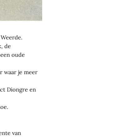
n Weerde.
k, de
 een oude
er waar je meer
ect Diongre en
oe.
ente van