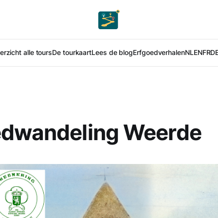
rzicht alle tours
De tourkaart
Lees de blog
Erfgoedverhalen
NL
EN
FR
D
edwandeling Weerde