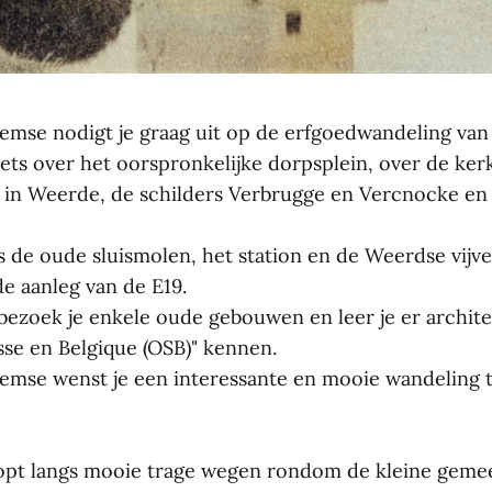
mse nodigt je graag uit op de erfgoedwandeling va
iets over het oorspronkelijke dorpsplein, over de ker
 in Weerde, de schilders Verbrugge en Vercnocke en
s de oude sluismolen, het station en de Weerdse vijv
e aanleg van de E19.
bezoek je enkele oude gebouwen en leer je er archit
sse en Belgique (OSB)" kennen.
mse wenst je een interessante en mooie wandeling t
oopt langs mooie trage wegen rondom de kleine geme