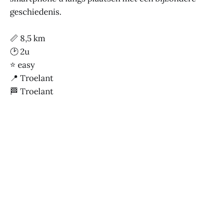
geschiedenis.
📏 8,5 km
🕑 2u
⭐ easy
📍 Troelant
🏁 Troelant