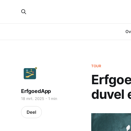
Ove
TOUR
Erfgoe
duvel 
ErfgoedApp
18 mrt. 2025
1 min
Deel