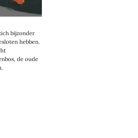
zich bijzonder
esloten hebben.
cht
senbos, de oude
n.