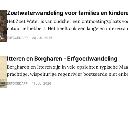
Oudenburg, haar gebouwen, mensen en tradities. Tijden
Zoetwaterwandeling voor families en kinder
Het Zoet Water is van oudsher een ontmoetingsplaats vo
natuurliefhebbers. Het heeft ook een lange en interessa
Hier werden sporen gevonden van bewoning en landbouw 
ERFGOEDAPP
28 JUL. 2026
In de middeleeuwen was er een waterburcht en in de S
werd die burcht grondig verbouwd naar Spaanse
Itteren en Borgharen - Erfgoedwandeling
Borgharen en Itteren zijn in vele opzichten typische Ma
prachtige, wispelturige regenrivier boetseerde niet enk
landschap, maar gaf ook mee vorm aan de levens van de
ERFGOEDAPP
11 JUL. 2026
vruchtbare oevers tot hun thuis maakten. Beide dorpen ontstonden tijdens
de middeleeuwen, maar archeologische vondsten tonen 