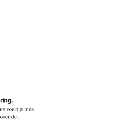
ring.
ng voert je mee
 over de
derste plekken in
rele rijkdom van