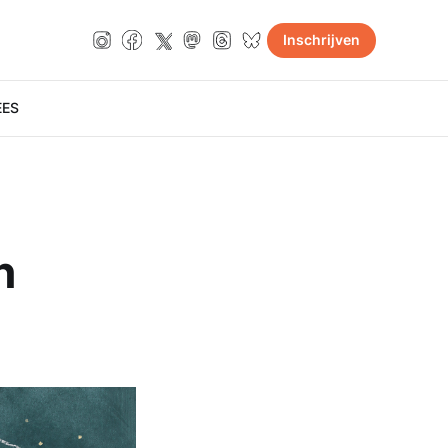
Inschrijven
E
ES
n