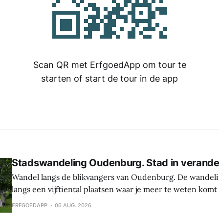
Scan QR met ErfgoedApp om tour te
starten of start de tour in de app
Stadswandeling Oudenburg. Stad in verande
Wandel langs de blikvangers van Oudenburg. De wandeli
langs een vijftiental plaatsen waar je meer te weten komt
geschiedenis, weetjes en toekomstplannen van de bijzon
ERFGOEDAPP
06 AUG. 2026
het historische centrum. Laat je verrassen door de cultu