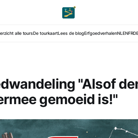
rzicht alle tours
De tourkaart
Lees de blog
Erfgoedverhalen
NL
EN
FR
D
dwandeling "Alsof de
ermee gemoeid is!"