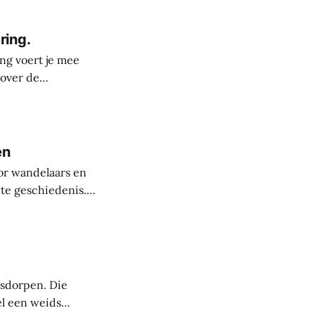
ring.
ng voert je mee
 over de
derste plekken in
rele rijkdom van
s
en
or wandelaars en
nte geschiedenis.
uit de steentijd.
paanse periode
asdorpen. Die
el een weids