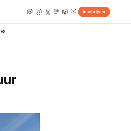
Inschrijven
E
ES
uur