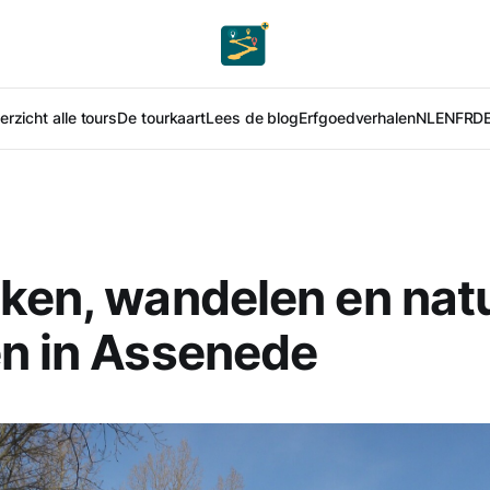
rzicht alle tours
De tourkaart
Lees de blog
Erfgoedverhalen
NL
EN
FR
D
ken, wandelen en nat
n in Assenede