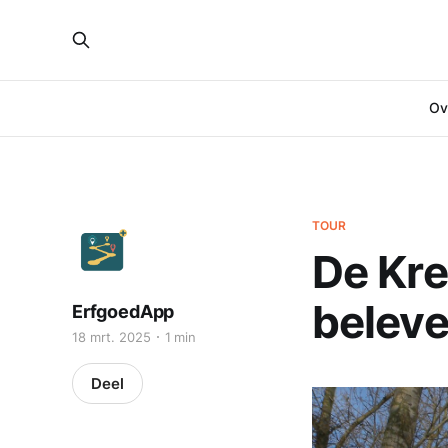
Ove
TOUR
De Kre
beleve
ErfgoedApp
18 mrt. 2025
1 min
Deel