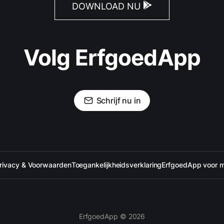
DOWNLOAD NU
Volg ErfgoedApp
Schrijf nu in
rivacy & Voorwaarden
Toegankelijkheidsverklaring
ErfgoedApp voor 
ErfgoedApp © 2026