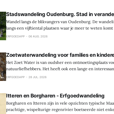
Stadswandeling Oudenburg. Stad in verande
Wandel langs de blikvangers van Oudenburg. De wandeli
langs een vijftiental plaatsen waar je meer te weten komt
geschiedenis, weetjes en toekomstplannen van de bijzon
ERFGOEDAPP
06 AUG. 2026
het historische centrum. Laat je verrassen door de cultu
Oudenburg, haar gebouwen, mensen en tradities. Tijden
Zoetwaterwandeling voor families en kinder
Het Zoet Water is van oudsher een ontmoetingsplaats vo
natuurliefhebbers. Het heeft ook een lange en interessa
Hier werden sporen gevonden van bewoning en landbouw 
ERFGOEDAPP
28 JUL. 2026
In de middeleeuwen was er een waterburcht en in de S
werd die burcht grondig verbouwd naar Spaanse
Itteren en Borgharen - Erfgoedwandeling
Borgharen en Itteren zijn in vele opzichten typische Ma
prachtige, wispelturige regenrivier boetseerde niet enk