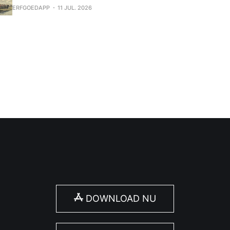
landschap, maar gaf ook mee vorm aan de levens van de
ERFGOEDAPP
11 JUL. 2026
vruchtbare oevers tot hun thuis maakten. Beide dorpen ontstonden tijdens
de middeleeuwen, maar archeologische vondsten tonen 
DOWNLOAD NU