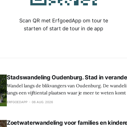
Scan QR met ErfgoedApp om tour te
starten of start de tour in de app
Stadswandeling Oudenburg. Stad in verande
Wandel langs de blikvangers van Oudenburg. De wandeli
langs een vijftiental plaatsen waar je meer te weten komt
geschiedenis, weetjes en toekomstplannen van de bijzon
ERFGOEDAPP
06 AUG. 2026
het historische centrum. Laat je verrassen door de cultu
Oudenburg, haar gebouwen, mensen en tradities. Tijden
Zoetwaterwandeling voor families en kinder