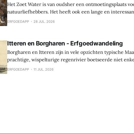
Het Zoet Water is van oudsher een ontmoetingsplaats vo
natuurliefhebbers. Het heeft ook een lange en interessa
Hier werden sporen gevonden van bewoning en landbouw 
ERFGOEDAPP
28 JUL. 2026
In de middeleeuwen was er een waterburcht en in de S
werd die burcht grondig verbouwd naar Spaanse
Itteren en Borgharen - Erfgoedwandeling
Borgharen en Itteren zijn in vele opzichten typische Ma
prachtige, wispelturige regenrivier boetseerde niet enk
landschap, maar gaf ook mee vorm aan de levens van de
ERFGOEDAPP
11 JUL. 2026
vruchtbare oevers tot hun thuis maakten. Beide dorpen ontstonden tijdens
de middeleeuwen, maar archeologische vondsten tonen 