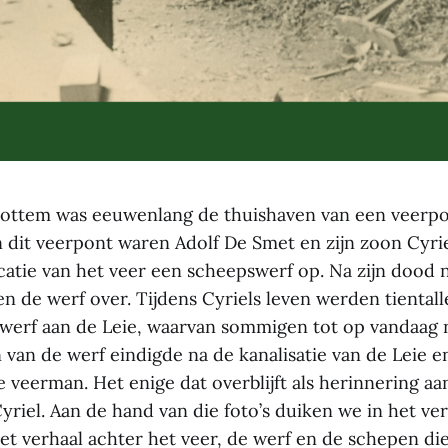
ottem was eeuwenlang de thuishaven van een veerpon
dit veerpont waren Adolf De Smet en zijn zoon Cyrie
ocatie van het veer een scheepswerf op. Na zijn dood 
en de werf over. Tijdens Cyriels leven werden tiental
erf aan de Leie, waarvan sommigen tot op vandaag 
n van de werf eindigde na de kanalisatie van de Leie 
te veerman. Het enige dat overblijft als herinnering aa
yriel. Aan de hand van die foto’s duiken we in het ve
t verhaal achter het veer, de werf en de schepen d