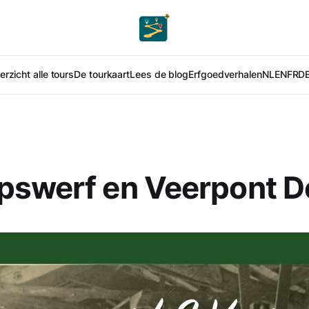
rzicht alle tours
De tourkaart
Lees de blog
Erfgoedverhalen
NL
EN
FR
D
pswerf en Veerpont D