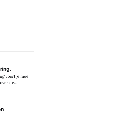
ring.
ng voert je mee
 over de
derste plekken in
rele rijkdom van
s
en