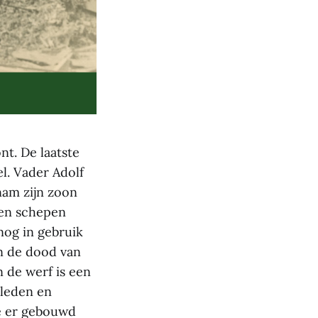
t. De laatste
l. Vader Adolf
nam zijn zoon
len schepen
nog in gebruik
en de dood van
n de werf is een
rleden en
ie er gebouwd