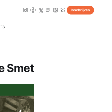
Inschrijven
E
ES
e Smet