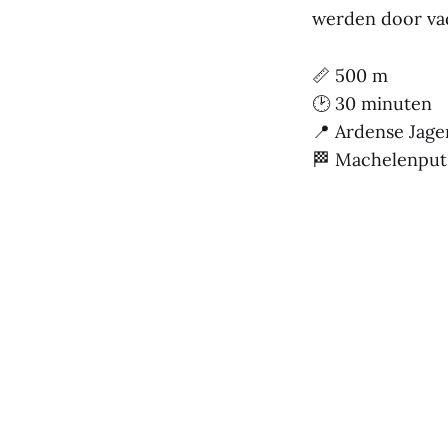
werden door va
📏 500 m
🕑 30 minuten
📍 Ardense Jage
🏁 Machelenput