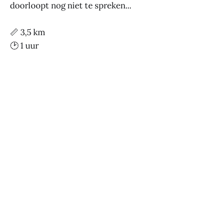
doorloopt nog niet te spreken...
📏 3,5 km
🕑 1 uur