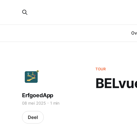
Ove
TOUR
BELvue
ErfgoedApp
08 mei 2025
1 min
Deel