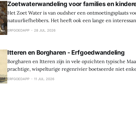
Zoetwaterwandeling voor families en kinder
Het Zoet Water is van oudsher een ontmoetingsplaats vo
natuurliefhebbers. Het heeft ook een lange en interessa
Hier werden sporen gevonden van bewoning en landbouw 
ERFGOEDAPP
28 JUL. 2026
In de middeleeuwen was er een waterburcht en in de S
werd die burcht grondig verbouwd naar Spaanse
Itteren en Borgharen - Erfgoedwandeling
Borgharen en Itteren zijn in vele opzichten typische Ma
prachtige, wispelturige regenrivier boetseerde niet enk
landschap, maar gaf ook mee vorm aan de levens van de
ERFGOEDAPP
11 JUL. 2026
vruchtbare oevers tot hun thuis maakten. Beide dorpen ontstonden tijdens
de middeleeuwen, maar archeologische vondsten tonen 