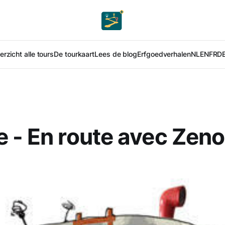
rzicht alle tours
De tourkaart
Lees de blog
Erfgoedverhalen
NL
EN
FR
D
 - En route avec Zeno