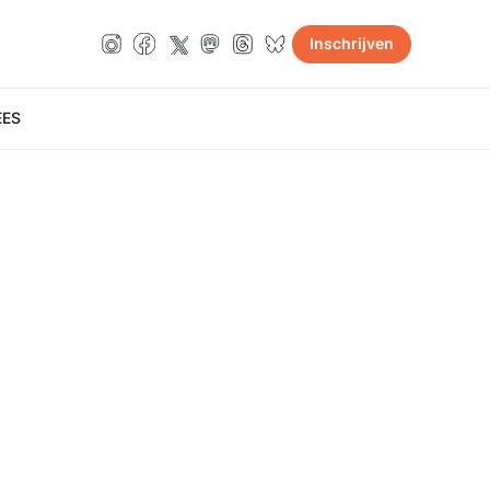
Inschrijven
E
ES