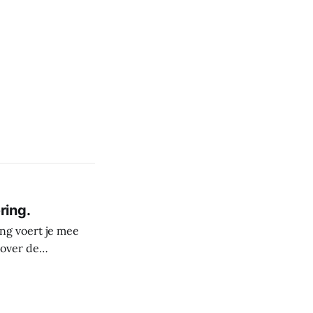
ring.
ng voert je mee
 over de
derste plekken in
rele rijkdom van
s