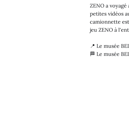
ZENO a voyagé à 
petites vidéos a
camionnette est 
jeu ZENO à l'en
📍 Le musée BEL
🏁 Le musée BEL