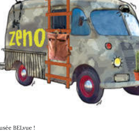
usée BELvue !