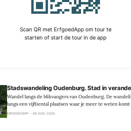
Scan QR met ErfgoedApp om tour te
starten of start de tour in de app
Stadswandeling Oudenburg. Stad in verande
Wandel langs de blikvangers van Oudenburg. De wandeli
langs een vijftiental plaatsen waar je meer te weten komt
geschiedenis, weetjes en toekomstplannen van de bijzon
ERFGOEDAPP
06 AUG. 2026
het historische centrum. Laat je verrassen door de cultu
Oudenburg, haar gebouwen, mensen en tradities. Tijden