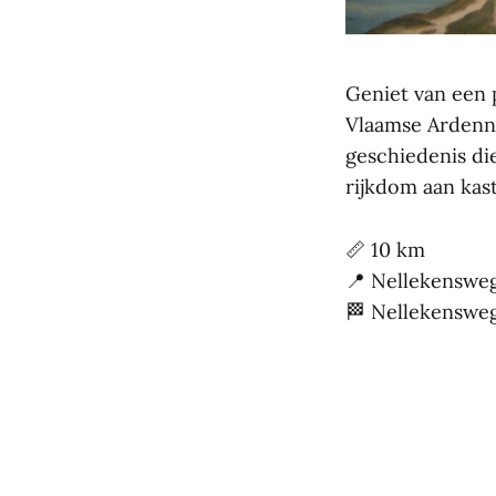
Geniet van een 
Vlaamse Ardenne
geschiedenis di
rijkdom aan kast
📏 10 km
📍 Nellekenswe
🏁 Nellekenswe