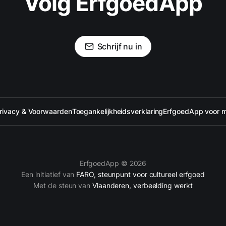
Volg ErfgoedApp
Schrijf nu in
rivacy & Voorwaarden
Toegankelijkheidsverklaring
ErfgoedApp voor 
ErfgoedApp © 2026
Een initiatief van
FARO, steunpunt voor cultureel erfgoed
Met de steun van
Vlaanderen, verbeelding werkt