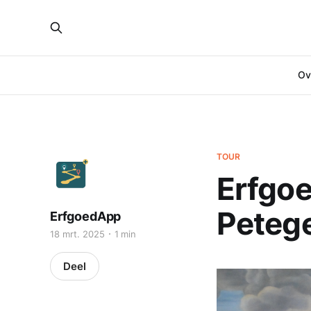
Ove
TOUR
Erfgo
Peteg
ErfgoedApp
18 mrt. 2025
1 min
Deel