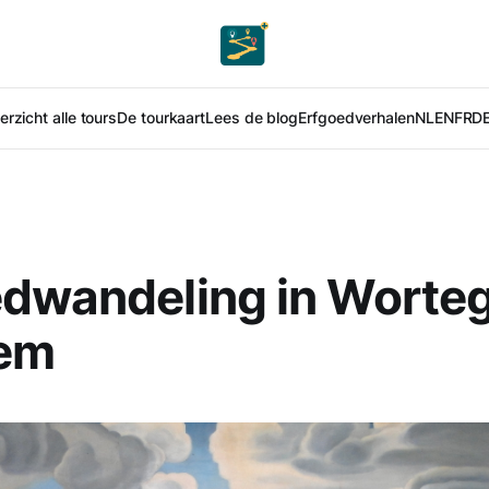
rzicht alle tours
De tourkaart
Lees de blog
Erfgoedverhalen
NL
EN
FR
D
edwandeling in Worte
em