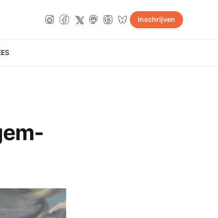
Inschrijven
E
ES
gem-