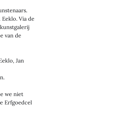
unstenaars.
 Eeklo. Via de
 kunstgalerij
de van de
eklo, Jan
n.
e we niet
e Erfgoedcel