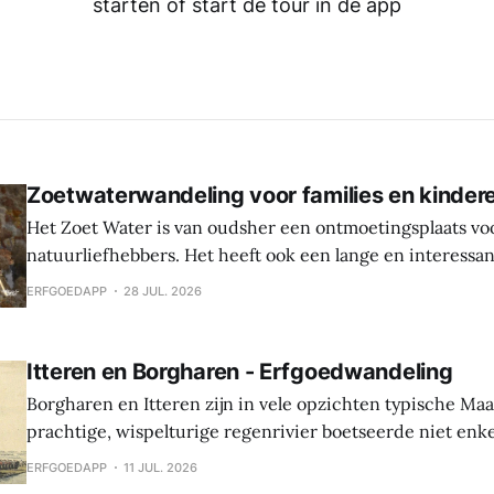
starten of start de tour in de app
Zoetwaterwandeling voor families en kinder
Het Zoet Water is van oudsher een ontmoetingsplaats vo
natuurliefhebbers. Het heeft ook een lange en interessa
Hier werden sporen gevonden van bewoning en landbouw 
ERFGOEDAPP
28 JUL. 2026
In de middeleeuwen was er een waterburcht en in de S
werd die burcht grondig verbouwd naar Spaanse
Itteren en Borgharen - Erfgoedwandeling
Borgharen en Itteren zijn in vele opzichten typische Ma
prachtige, wispelturige regenrivier boetseerde niet enk
landschap, maar gaf ook mee vorm aan de levens van de
ERFGOEDAPP
11 JUL. 2026
vruchtbare oevers tot hun thuis maakten. Beide dorpen ontstonden tijdens