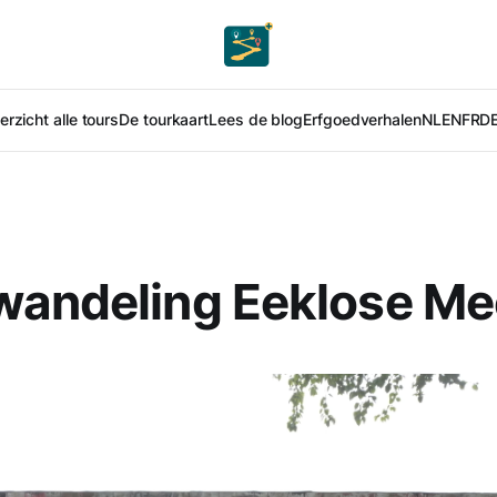
rzicht alle tours
De tourkaart
Lees de blog
Erfgoedverhalen
NL
EN
FR
D
wandeling Eeklose Me