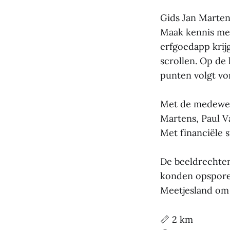
Gids Jan Marten
Maak kennis met
erfgoedapp krijg
scrollen. Op de 
punten volgt v
Met de medewer
Martens, Paul V
Met financiële 
De beeldrechten
konden opspore
Meetjesland om 
📏 2 km