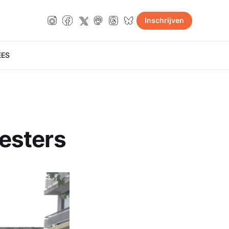
Inschrijven
E
ES
esters