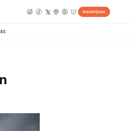
Inschrijven
E
ES
an