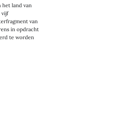
n het land van
vijf
sterfragment van
erens in opdracht
terd te worden