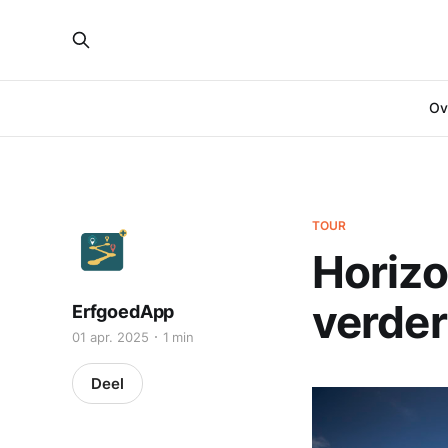
Ove
TOUR
Horizo
verder
ErfgoedApp
01 apr. 2025
1 min
Deel