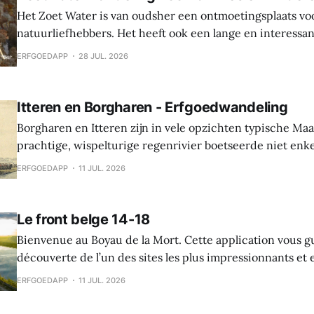
Het Zoet Water is van oudsher een ontmoetingsplaats vo
natuurliefhebbers. Het heeft ook een lange en interessa
Hier werden sporen gevonden van bewoning en landbouw 
ERFGOEDAPP
28 JUL. 2026
In de middeleeuwen was er een waterburcht en in de S
werd die burcht grondig verbouwd naar Spaanse
Itteren en Borgharen - Erfgoedwandeling
Borgharen en Itteren zijn in vele opzichten typische Ma
prachtige, wispelturige regenrivier boetseerde niet enk
landschap, maar gaf ook mee vorm aan de levens van de
ERFGOEDAPP
11 JUL. 2026
vruchtbare oevers tot hun thuis maakten. Beide dorpen ontstonden tijdens
de middeleeuwen, maar archeologische vondsten tonen 
Le front belge 14-18
Bienvenue au Boyau de la Mort. Cette application vous g
découverte de l’un des sites les plus impressionnants e
la Première Guerre mondiale dans le Westhoek. Le Boyau
ERFGOEDAPP
11 JUL. 2026
raconte l’histoire des soldats belges sur le front de l’Yser,