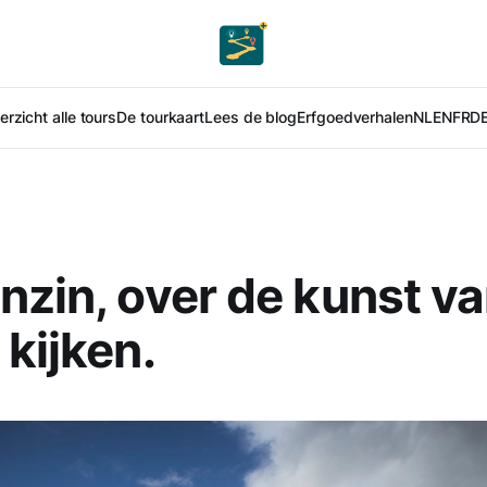
rzicht alle tours
De tourkaart
Lees de blog
Erfgoedverhalen
NL
EN
FR
D
nzin, over de kunst v
 kijken.