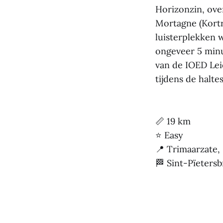
Horizonzin, over
Mortagne (Kortri
luisterplekken 
ongeveer 5 minut
van de IOED Lei
tijdens de haltes
📏 19 km
⭐ Easy
📍 Trimaarzate, 
🏁 Sint-Pïeters