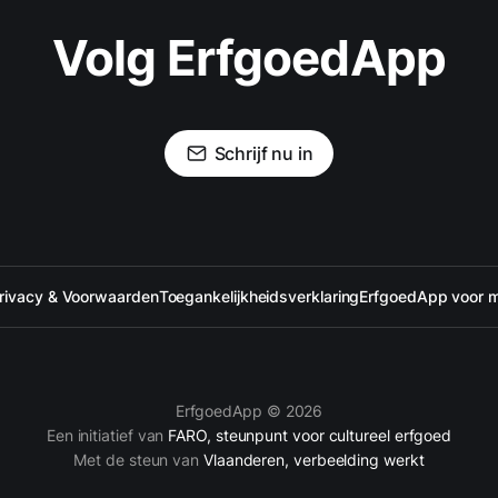
Volg ErfgoedApp
Schrijf nu in
rivacy & Voorwaarden
Toegankelijkheidsverklaring
ErfgoedApp voor 
ErfgoedApp © 2026
Een initiatief van
FARO, steunpunt voor cultureel erfgoed
Met de steun van
Vlaanderen, verbeelding werkt