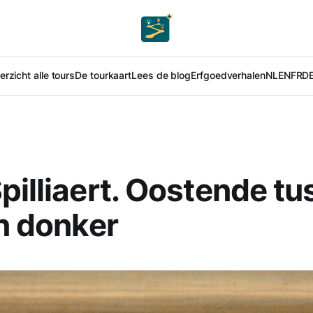
rzicht alle tours
De tourkaart
Lees de blog
Erfgoedverhalen
NL
EN
FR
D
pilliaert. Oostende t
en donker