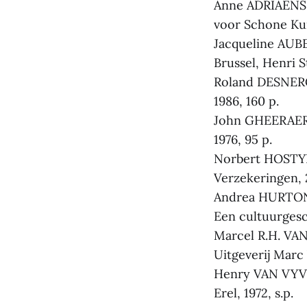
Anne ADRIAENS-
voor Schone Kun
Jacqueline AUB
Brussel, Henri St
Roland DESNERCK
1986, 160 p.
John GHEERAERT,
1976, 95 p.
Norbert HOSTYN 
Verzekeringen, 
Andrea HURTON,
Een cultuurgesc
Marcel R.H. VA
Uitgeverij Marc 
Henry VAN VYVE,
Erel, 1972, s.p.