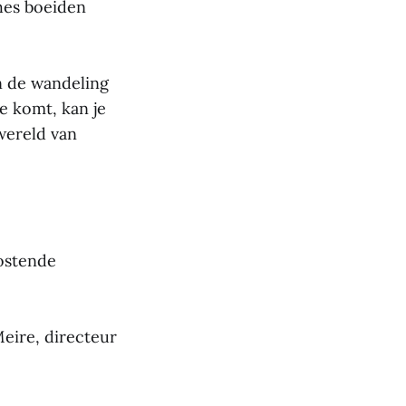
hes boeiden
an de wandeling
e komt, kan je
wereld van
Oostende
Meire, directeur