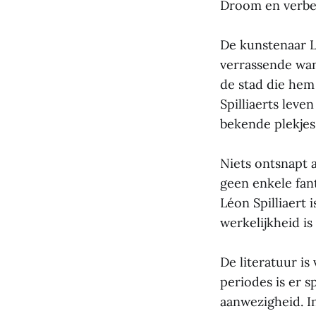
Droom en verbe
De kunstenaar L
verrassende wan
de stad die hem
Spilliaerts leve
bekende plekjes
Niets ontsnapt a
geen enkele fant
Léon Spilliaert 
werkelijkheid is
De literatuur is
periodes is er s
aanwezigheid. In