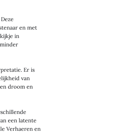
. Deze
stenaar en met
ijkje in
s minder
retatie. Er is
lijkheid van
ssen droom en
rschillende
van een latente
ile Verhaeren en