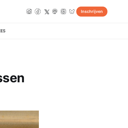
Inschrijven
E
ES
ussen