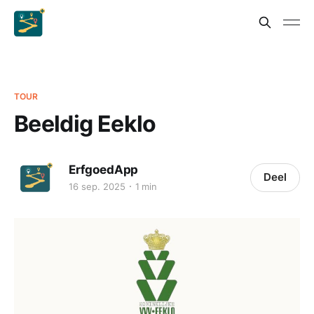
TOUR
Beeldig Eeklo
ErfgoedApp
Deel
16 sep. 2025
1 min