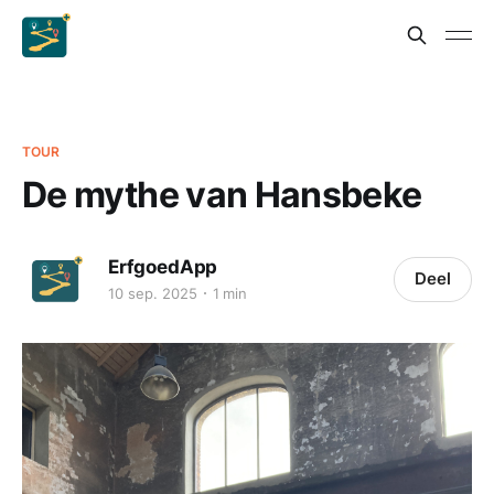
TOUR
De mythe van Hansbeke
ErfgoedApp
Deel
10 sep. 2025
1 min