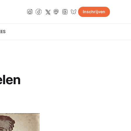
Inschrijven
E
ES
elen