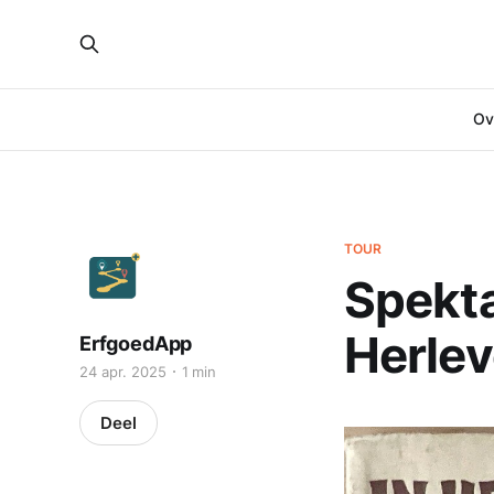
Ove
TOUR
Spekta
Herlev
ErfgoedApp
24 apr. 2025
1 min
Deel