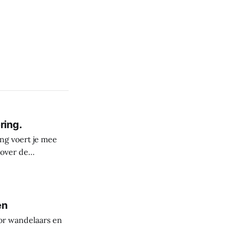
ring.
ng voert je mee
 over de
derste plekken in
rele rijkdom van
s
en
or wandelaars en