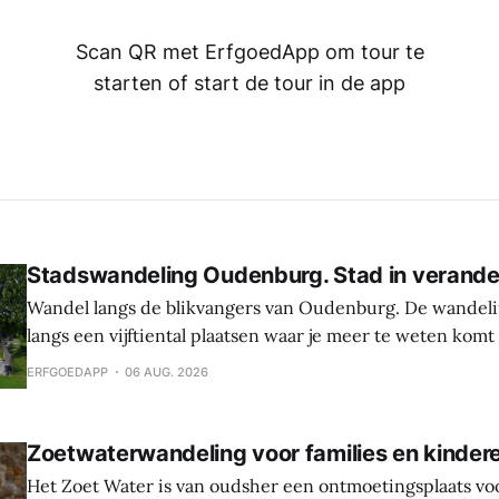
Scan QR met ErfgoedApp om tour te
starten of start de tour in de app
Stadswandeling Oudenburg. Stad in verande
Wandel langs de blikvangers van Oudenburg. De wandeli
langs een vijftiental plaatsen waar je meer te weten komt
geschiedenis, weetjes en toekomstplannen van de bijzon
ERFGOEDAPP
06 AUG. 2026
het historische centrum. Laat je verrassen door de cultu
Oudenburg, haar gebouwen, mensen en tradities. Tijden
Zoetwaterwandeling voor families en kinder
Het Zoet Water is van oudsher een ontmoetingsplaats vo