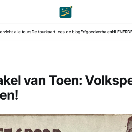
rzicht alle tours
De tourkaart
Lees de blog
Erfgoedverhalen
NL
EN
FR
D
kel van Toen: Volksp
en!