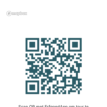
Scan QR met ErfgoedApp om tour te