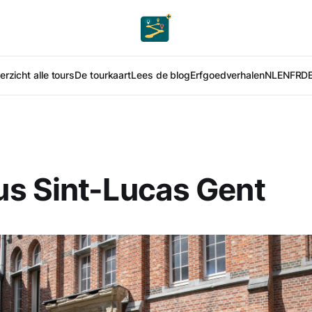
rzicht alle tours
De tourkaart
Lees de blog
Erfgoedverhalen
NL
EN
FR
D
s Sint-Lucas Gent