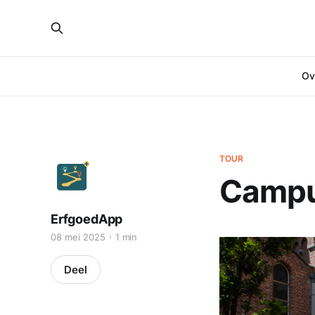
Ove
TOUR
Campu
ErfgoedApp
08 mei 2025
1 min
Deel