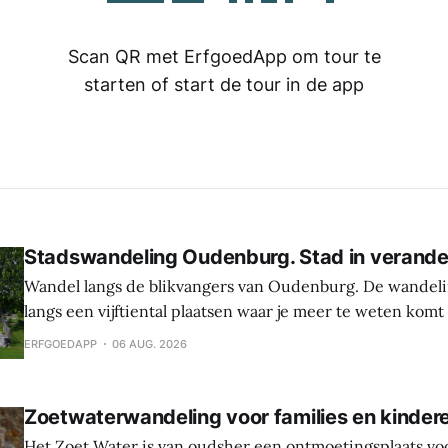
Scan QR met ErfgoedApp om tour te
starten of start de tour in de app
Stadswandeling Oudenburg. Stad in verande
Wandel langs de blikvangers van Oudenburg. De wandeli
langs een vijftiental plaatsen waar je meer te weten komt
geschiedenis, weetjes en toekomstplannen van de bijzon
ERFGOEDAPP
06 AUG. 2026
het historische centrum. Laat je verrassen door de cultu
Oudenburg, haar gebouwen, mensen en tradities. Tijden
Zoetwaterwandeling voor families en kinder
Het Zoet Water is van oudsher een ontmoetingsplaats vo