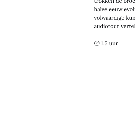
trokken de broe
halve eeuw evol
volwaardige kun
audiotour verte
🕑 1,5 uur