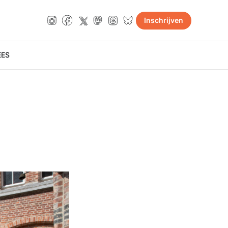
Inschrijven
E
ES