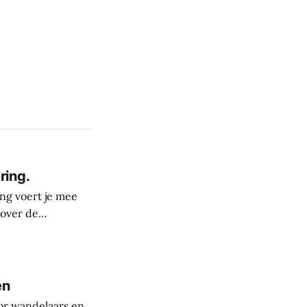
ring.
ng voert je mee
 over de
derste plekken in
rele rijkdom van
s
en
or wandelaars en