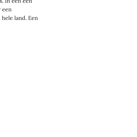
. In een een
r een
 hele land. Een