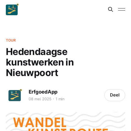
TOUR
Hedendaagse
kunstwerken in
Nieuwpoort
ErfgoedApp
Deel
08 mei 2025
1 min