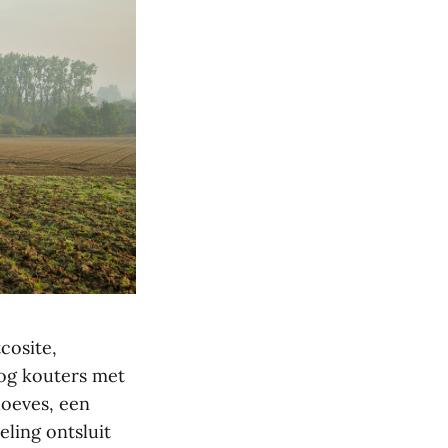
cosite,
og kouters met
oeves, een
ling ontsluit