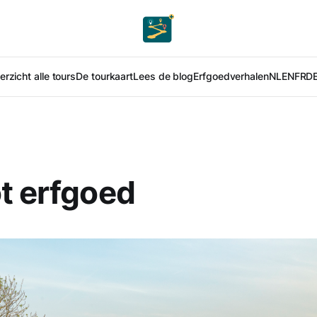
rzicht alle tours
De tourkaart
Lees de blog
Erfgoedverhalen
NL
EN
FR
D
t erfgoed