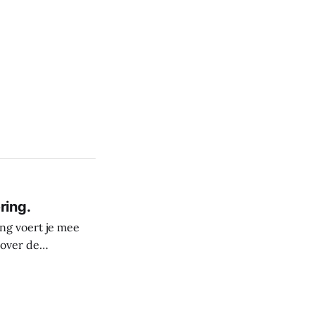
ring.
ng voert je mee
 over de
derste plekken in
rele rijkdom van
s