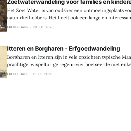
Zoetwaterwandeling voor families en kinder
Het Zoet Water is van oudsher een ontmoetingsplaats vo
natuurliefhebbers. Het heeft ook een lange en interessa
Hier werden sporen gevonden van bewoning en landbouw 
ERFGOEDAPP
28 JUL. 2026
In de middeleeuwen was er een waterburcht en in de S
werd die burcht grondig verbouwd naar Spaanse
Itteren en Borgharen - Erfgoedwandeling
Borgharen en Itteren zijn in vele opzichten typische Ma
prachtige, wispelturige regenrivier boetseerde niet enk
landschap, maar gaf ook mee vorm aan de levens van de
ERFGOEDAPP
11 JUL. 2026
vruchtbare oevers tot hun thuis maakten. Beide dorpen ontstonden tijdens
de middeleeuwen, maar archeologische vondsten tonen 