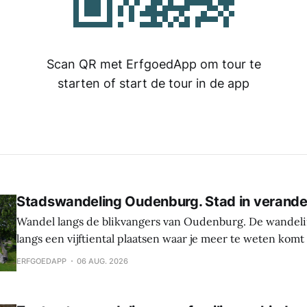
Scan QR met ErfgoedApp om tour te
starten of start de tour in de app
Stadswandeling Oudenburg. Stad in verande
Wandel langs de blikvangers van Oudenburg. De wandeli
langs een vijftiental plaatsen waar je meer te weten komt
geschiedenis, weetjes en toekomstplannen van de bijzon
ERFGOEDAPP
06 AUG. 2026
het historische centrum. Laat je verrassen door de cultu
Oudenburg, haar gebouwen, mensen en tradities. Tijden