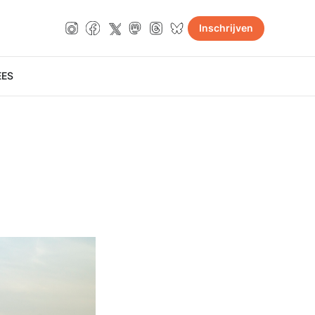
Inschrijven
E
ES