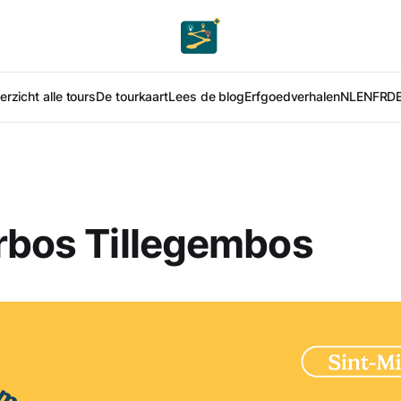
rzicht alle tours
De tourkaart
Lees de blog
Erfgoedverhalen
NL
EN
FR
D
rbos Tillegembos