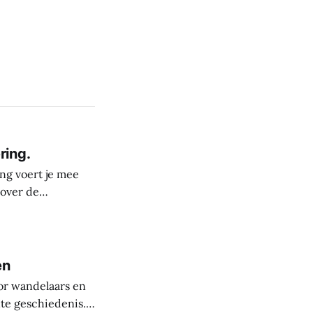
ring.
ng voert je mee
 over de
derste plekken in
rele rijkdom van
s
en
or wandelaars en
nte geschiedenis.