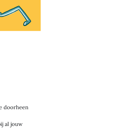
ee doorheen
j al jouw