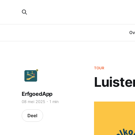
Ove
TOUR
Luiste
ErfgoedApp
08 mei 2025
1 min
Deel