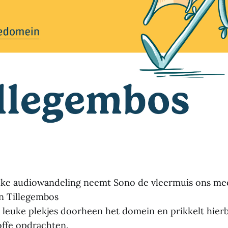
euke audiowandeling neemt Sono de vleermuis ons m
n Tillegembos
a leuke plekjes doorheen het domein en prikkelt hierbi
offe opdrachten.