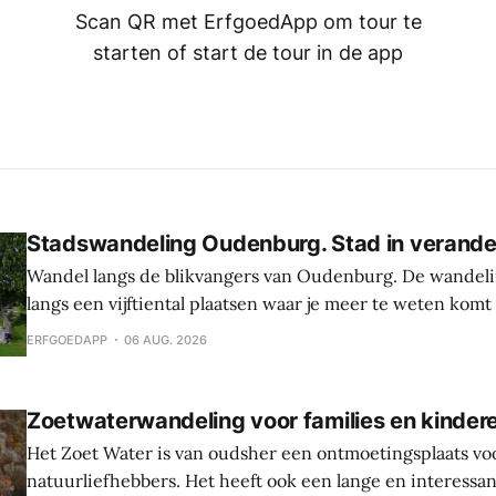
Scan QR met ErfgoedApp om tour te
starten of start de tour in de app
Stadswandeling Oudenburg. Stad in verande
Wandel langs de blikvangers van Oudenburg. De wandeli
langs een vijftiental plaatsen waar je meer te weten komt
geschiedenis, weetjes en toekomstplannen van de bijzon
ERFGOEDAPP
06 AUG. 2026
het historische centrum. Laat je verrassen door de cultu
Oudenburg, haar gebouwen, mensen en tradities. Tijden
Zoetwaterwandeling voor families en kinder
Het Zoet Water is van oudsher een ontmoetingsplaats vo
natuurliefhebbers. Het heeft ook een lange en interessa