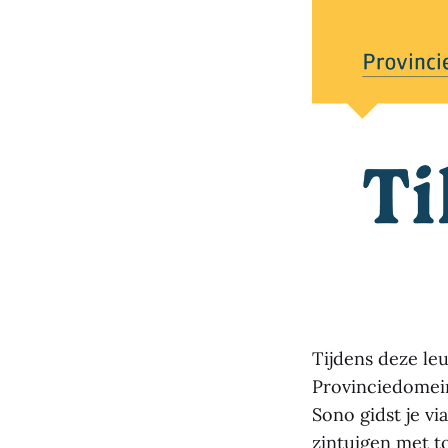
Tijdens deze l
Provinciedomei
Sono gidst je vi
zintuigen met t