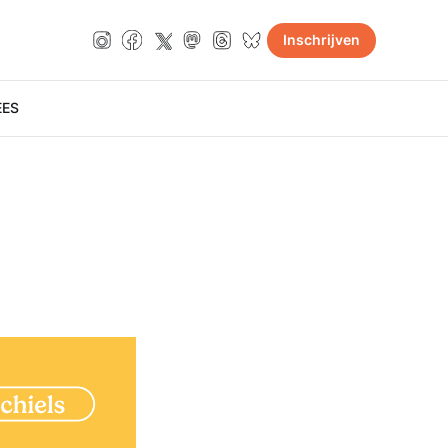
Inschrijven
E
ES