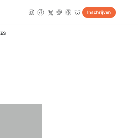
Inschrijven
E
ES