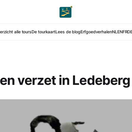
rzicht alle tours
De tourkaart
Lees de blog
Erfgoedverhalen
NL
EN
FR
D
en verzet in Ledeberg