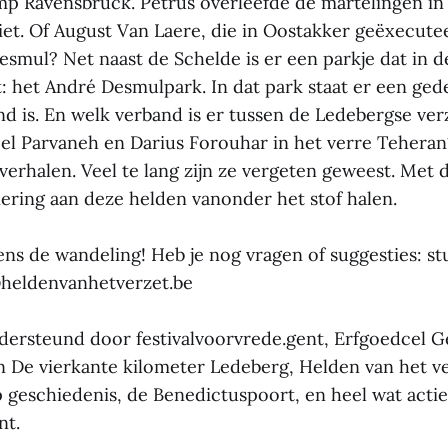
p Ravensbrück. Petrus overleefde de martelingen in
 niet. Of August Van Laere, die in Oostakker geëxecut
esmul? Net naast de Schelde is er een parkje dat in 
t: het André Desmulpark. In dat park staat er een 
d is. En welk verband is er tussen de Ledebergse ve
el Parvaneh en Darius Forouhar in het verre Teheran
verhalen. Veel te lang zijn ze vergeten geweest. Met
nering aan deze helden vanonder het stof halen.
dens de wandeling! Heb je nog vragen of suggesties: s
@heldenvanhetverzet.be
ondersteund door festivalvoorvrede.gent, Erfgoedcel G
n De vierkante kilometer Ledeberg, Helden van het ve
geschiedenis, de Benedictuspoort, en heel wat actie
nt.