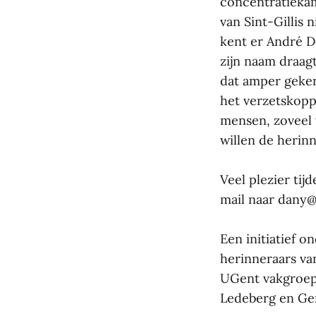
concentratiekam
van Sint-Gillis
kent er André D
zijn naam draag
dat amper geken
het verzetskopp
mensen, zoveel 
willen de herin
Veel plezier tij
mail naar dany
Een initiatief 
herinneraars va
UGent vakgroep 
Ledeberg en Ge