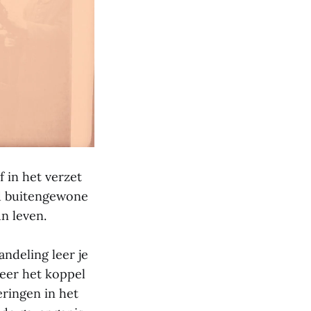
 in het verzet
id buitengewone
n leven.
andeling leer je
meer het koppel
eringen in het