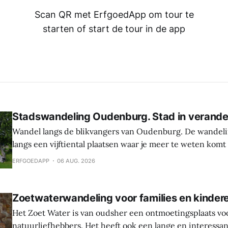
Scan QR met ErfgoedApp om tour te
starten of start de tour in de app
Stadswandeling Oudenburg. Stad in verande
Wandel langs de blikvangers van Oudenburg. De wandeli
langs een vijftiental plaatsen waar je meer te weten komt
geschiedenis, weetjes en toekomstplannen van de bijzon
ERFGOEDAPP
06 AUG. 2026
het historische centrum. Laat je verrassen door de cultu
Oudenburg, haar gebouwen, mensen en tradities. Tijden
Zoetwaterwandeling voor families en kinder
Het Zoet Water is van oudsher een ontmoetingsplaats vo
natuurliefhebbers. Het heeft ook een lange en interessa