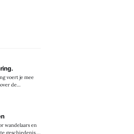
ring.
ng voert je mee
 over de
derste plekken in
rele rijkdom van
s
en
or wandelaars en
nte geschiedenis.