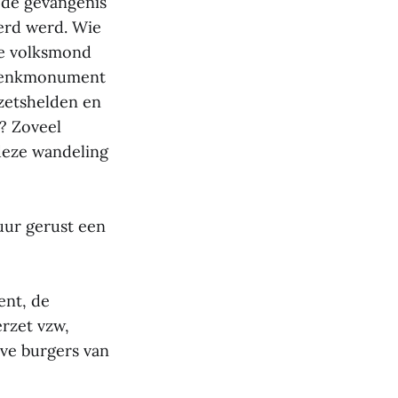
 de gevangenis
eerd werd. Wie
de volksmond
gedenkmonument
rzetshelden en
? Zoveel
 deze wandeling
tuur gerust een
ent, de
rzet vzw,
ve burgers van