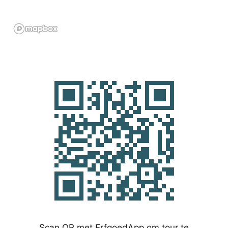
Scan QR met ErfgoedApp om tour te