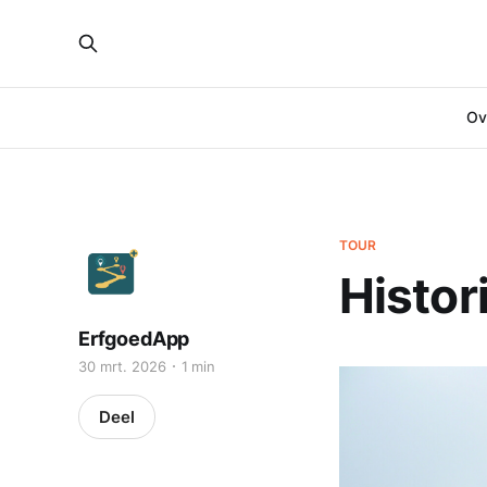
Ove
TOUR
Histor
ErfgoedApp
30 mrt. 2026
1 min
Deel