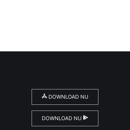
de middeleeuwen, maar archeologische vondsten tonen 
DOWNLOAD NU
DOWNLOAD NU