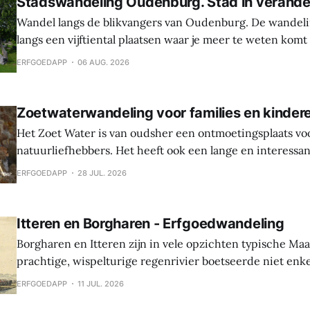
Stadswandeling Oudenburg. Stad in verande
Wandel langs de blikvangers van Oudenburg. De wandeli
langs een vijftiental plaatsen waar je meer te weten komt
geschiedenis, weetjes en toekomstplannen van de bijzon
ERFGOEDAPP
06 AUG. 2026
het historische centrum. Laat je verrassen door de cultu
Oudenburg, haar gebouwen, mensen en tradities. Tijden
Zoetwaterwandeling voor families en kinder
Het Zoet Water is van oudsher een ontmoetingsplaats vo
natuurliefhebbers. Het heeft ook een lange en interessa
Hier werden sporen gevonden van bewoning en landbouw 
ERFGOEDAPP
28 JUL. 2026
In de middeleeuwen was er een waterburcht en in de S
werd die burcht grondig verbouwd naar Spaanse
Itteren en Borgharen - Erfgoedwandeling
Borgharen en Itteren zijn in vele opzichten typische Ma
prachtige, wispelturige regenrivier boetseerde niet enk
landschap, maar gaf ook mee vorm aan de levens van de
ERFGOEDAPP
11 JUL. 2026
vruchtbare oevers tot hun thuis maakten. Beide dorpen ontstonden tijdens