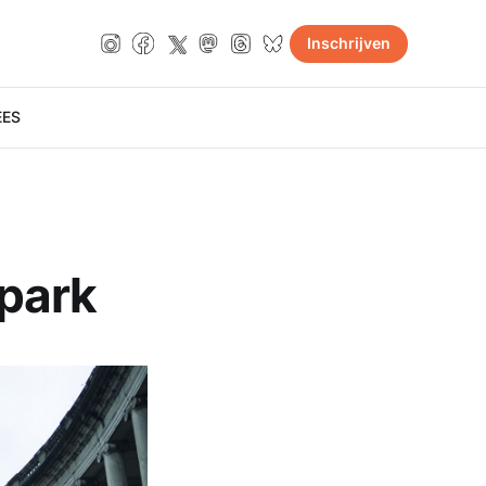
Inschrijven
E
ES
park