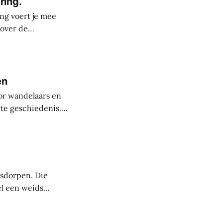
ring.
ng voert je mee
 over de
derste plekken in
rele rijkdom van
s
en
or wandelaars en
nte geschiedenis.
uit de steentijd.
paanse periode
asdorpen. Die
el een weids
 mensen die deze