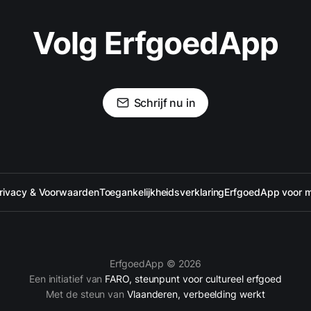
Volg ErfgoedApp
Schrijf nu in
rivacy & Voorwaarden
Toegankelijkheidsverklaring
ErfgoedApp voor 
ErfgoedApp © 2026
Een initiatief van
FARO, steunpunt voor cultureel erfgoed
Met de steun van
Vlaanderen, verbeelding werkt