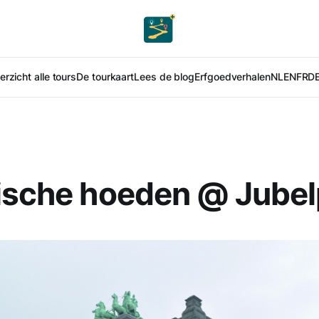
rzicht alle tours
De tourkaart
Lees de blog
Erfgoedverhalen
NL
EN
FR
D
ische hoeden @ Jubel