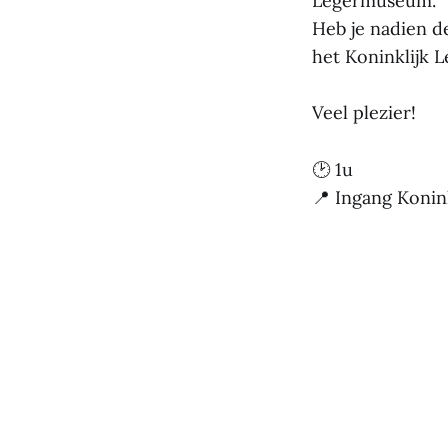
Legermuseum.
Heb je nadien d
het Koninklijk
Veel plezier!
🕑 1u
📍 Ingang Koni