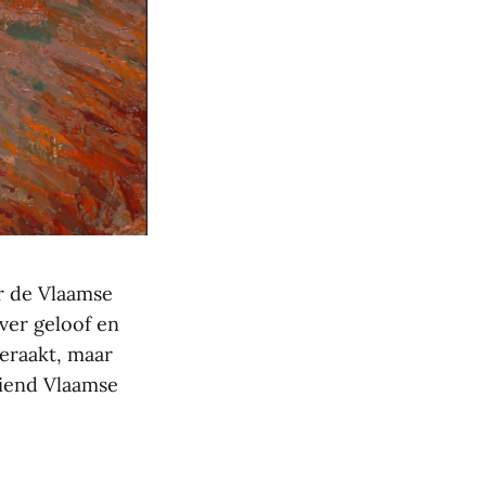
r de Vlaamse
ver geloof en
geraakt, maar
oiend Vlaamse