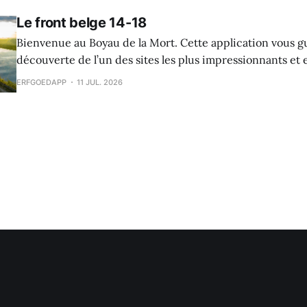
de middeleeuwen, maar archeologische vondsten tonen 
Le front belge 14-18
Bienvenue au Boyau de la Mort. Cette application vous g
découverte de l’un des sites les plus impressionnants e
la Première Guerre mondiale dans le Westhoek. Le Boyau
ERFGOEDAPP
11 JUL. 2026
raconte l’histoire des soldats belges sur le front de l’Yser,