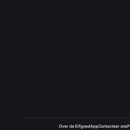
Over de ErfgoedApp
Contacteer ons
P