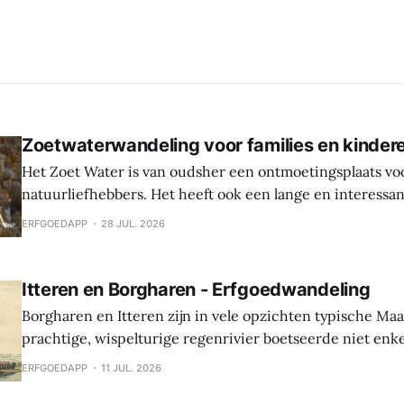
Zoetwaterwandeling voor families en kinder
Het Zoet Water is van oudsher een ontmoetingsplaats vo
natuurliefhebbers. Het heeft ook een lange en interessa
Hier werden sporen gevonden van bewoning en landbouw 
ERFGOEDAPP
28 JUL. 2026
In de middeleeuwen was er een waterburcht en in de S
werd die burcht grondig verbouwd naar Spaanse
Itteren en Borgharen - Erfgoedwandeling
Borgharen en Itteren zijn in vele opzichten typische Ma
prachtige, wispelturige regenrivier boetseerde niet enk
landschap, maar gaf ook mee vorm aan de levens van de
ERFGOEDAPP
11 JUL. 2026
vruchtbare oevers tot hun thuis maakten. Beide dorpen ontstonden tijdens