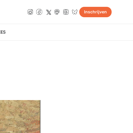
Inschrijven
E
ES