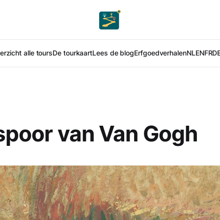
rzicht alle tours
De tourkaart
Lees de blog
Erfgoedverhalen
NL
EN
FR
D
 spoor van Van Gogh