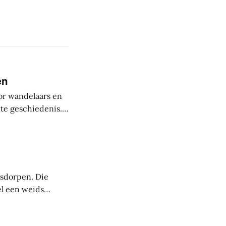
en
or wandelaars en
nte geschiedenis.
uit de steentijd.
paanse periode
asdorpen. Die
el een weids
 mensen die deze