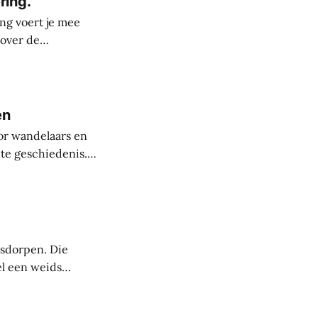
ring.
ng voert je mee
 over de
derste plekken in
rele rijkdom van
s
en
or wandelaars en
nte geschiedenis.
uit de steentijd.
paanse periode
asdorpen. Die
el een weids
 mensen die deze