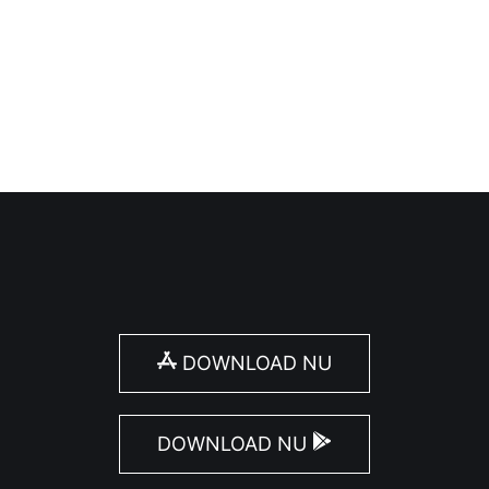
de middeleeuwen, maar archeologische vondsten tonen 
DOWNLOAD NU
DOWNLOAD NU