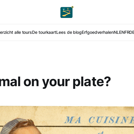
rzicht alle tours
De tourkaart
Lees de blog
Erfgoedverhalen
NL
EN
FR
D
mal on your plate?