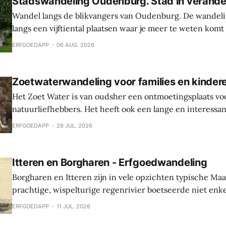
Stadswandeling Oudenburg. Stad in verande
Wandel langs de blikvangers van Oudenburg. De wandeli
langs een vijftiental plaatsen waar je meer te weten komt
geschiedenis, weetjes en toekomstplannen van de bijzon
ERFGOEDAPP
06 AUG. 2026
het historische centrum. Laat je verrassen door de cultu
Oudenburg, haar gebouwen, mensen en tradities. Tijden
Zoetwaterwandeling voor families en kinder
Het Zoet Water is van oudsher een ontmoetingsplaats vo
natuurliefhebbers. Het heeft ook een lange en interessa
Hier werden sporen gevonden van bewoning en landbouw 
ERFGOEDAPP
28 JUL. 2026
In de middeleeuwen was er een waterburcht en in de S
werd die burcht grondig verbouwd naar Spaanse
Itteren en Borgharen - Erfgoedwandeling
Borgharen en Itteren zijn in vele opzichten typische Ma
prachtige, wispelturige regenrivier boetseerde niet enk
landschap, maar gaf ook mee vorm aan de levens van de
ERFGOEDAPP
11 JUL. 2026
vruchtbare oevers tot hun thuis maakten. Beide dorpen ontstonden tijdens