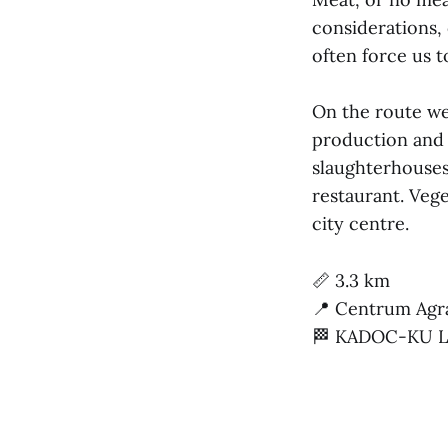
considerations, 
often force us t
On the route we
production and 
slaughterhouses
restaurant. Vege
city centre.
📏 3.3 km
📍 Centrum Agra
🏁 KADOC-KU Le