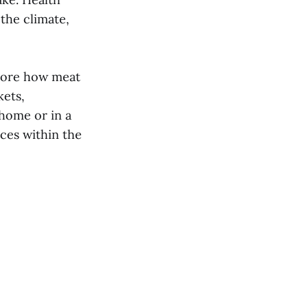
 the climate,
plore how meat
kets,
 home or in a
aces within the