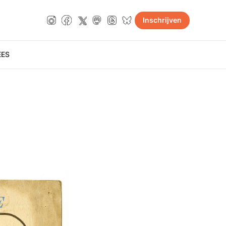
Inschrijven
E
ES