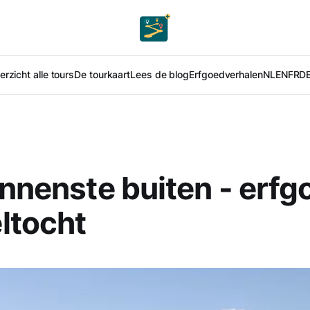
rzicht alle tours
De tourkaart
Lees de blog
Erfgoedverhalen
NL
EN
FR
D
innenste buiten - erfg
ltocht