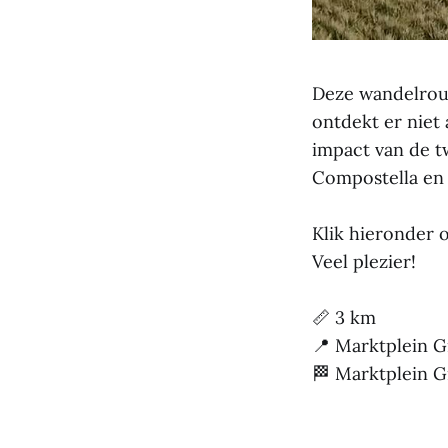
Deze wandelrout
ontdekt er niet
impact van de t
Compostella en
Klik hieronder o
Veel plezier!
📏 3 km
📍 Marktplein Gi
🏁 Marktplein Gi