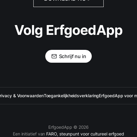
Volg ErfgoedApp
Schrijf nu in
rivacy & Voorwaarden
Toegankelijkheidsverklaring
ErfgoedApp voor 
ErfgoedApp © 2026
Een initiatief van
FARO, steunpunt voor cultureel erfgoed