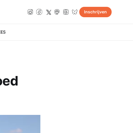
Inschrijven
E
ES
oed