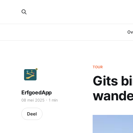
Ove
TOUR
Gits b
wande
ErfgoedApp
08 mei 2025
1 min
Deel