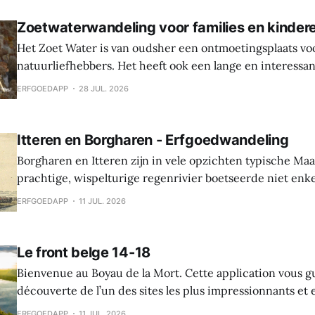
Zoetwaterwandeling voor families en kinder
Het Zoet Water is van oudsher een ontmoetingsplaats vo
natuurliefhebbers. Het heeft ook een lange en interessa
Hier werden sporen gevonden van bewoning en landbouw 
ERFGOEDAPP
28 JUL. 2026
In de middeleeuwen was er een waterburcht en in de S
werd die burcht grondig verbouwd naar Spaanse
Itteren en Borgharen - Erfgoedwandeling
Borgharen en Itteren zijn in vele opzichten typische Ma
prachtige, wispelturige regenrivier boetseerde niet enk
landschap, maar gaf ook mee vorm aan de levens van de
ERFGOEDAPP
11 JUL. 2026
vruchtbare oevers tot hun thuis maakten. Beide dorpen ontstonden tijdens
de middeleeuwen, maar archeologische vondsten tonen 
Le front belge 14-18
Bienvenue au Boyau de la Mort. Cette application vous g
découverte de l’un des sites les plus impressionnants e
la Première Guerre mondiale dans le Westhoek. Le Boyau
ERFGOEDAPP
11 JUL. 2026