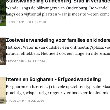
Stadswandeling Oudenburg. Stad in verande
Wandel langs de blikvangers van Oudenburg. De wandeli
langs een vijftiental plaatsen waar je meer te weten komt
geschiedenis, weetjes en toekomstplannen van de bijzon
ERFGOEDAPP
06 AUG. 2026
het historische centrum. Laat je verrassen door de cultu
Oudenburg, haar gebouwen, mensen en tradities. Tijden
Zoetwaterwandeling voor families en kinder
Het Zoet Water is van oudsher een ontmoetingsplaats vo
natuurliefhebbers. Het heeft ook een lange en interessa
Hier werden sporen gevonden van bewoning en landbouw 
ERFGOEDAPP
28 JUL. 2026
In de middeleeuwen was er een waterburcht en in de S
werd die burcht grondig verbouwd naar Spaanse
Itteren en Borgharen - Erfgoedwandeling
Borgharen en Itteren zijn in vele opzichten typische Ma
prachtige, wispelturige regenrivier boetseerde niet enk
landschap, maar gaf ook mee vorm aan de levens van de
ERFGOEDAPP
11 JUL. 2026
vruchtbare oevers tot hun thuis maakten. Beide dorpen ontstonden tijdens