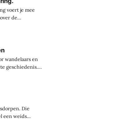
ring.
ng voert je mee
 over de
derste plekken in
rele rijkdom van
s
en
or wandelaars en
nte geschiedenis.
uit de steentijd.
paanse periode
asdorpen. Die
el een weids
 mensen die deze