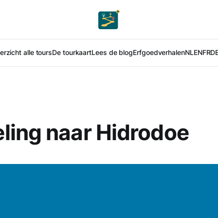
rzicht alle tours
De tourkaart
Lees de blog
Erfgoedverhalen
NL
EN
FR
D
ling naar Hidrodoe