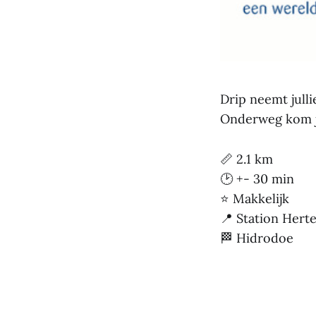
Drip neemt jull
Onderweg kom je
📏 2.1 km
🕑 +- 30 min
⭐ Makkelijk
📍 Station Herte
🏁 Hidrodoe