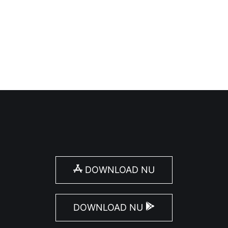
de middeleeuwen, maar archeologische vondsten tonen 
DOWNLOAD NU
DOWNLOAD NU