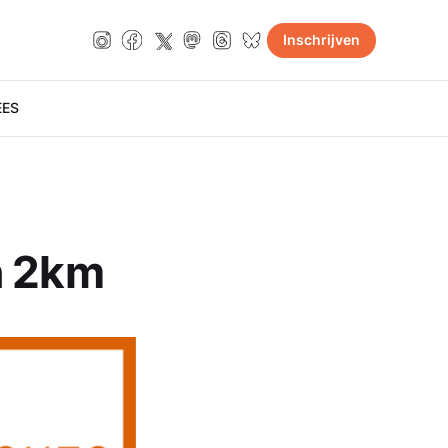
Inschrijven
E
ES
n 2km