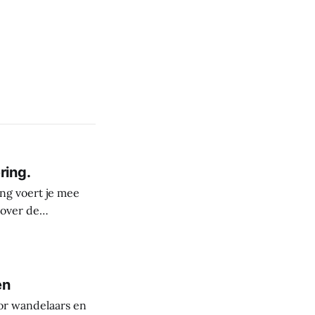
ring.
ng voert je mee
 over de
derste plekken in
rele rijkdom van
s
en
or wandelaars en