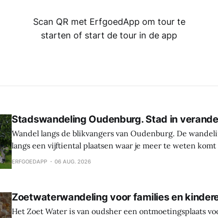
Scan QR met ErfgoedApp om tour te
starten of start de tour in de app
Stadswandeling Oudenburg. Stad in verande
Wandel langs de blikvangers van Oudenburg. De wandeli
langs een vijftiental plaatsen waar je meer te weten komt
geschiedenis, weetjes en toekomstplannen van de bijzon
ERFGOEDAPP
06 AUG. 2026
het historische centrum. Laat je verrassen door de cultu
Oudenburg, haar gebouwen, mensen en tradities. Tijden
Zoetwaterwandeling voor families en kinder
Het Zoet Water is van oudsher een ontmoetingsplaats vo