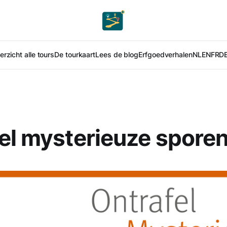
rzicht alle tours
De tourkaart
Lees de blog
Erfgoedverhalen
NL
EN
FR
D
el mysterieuze spore