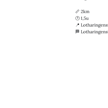
📏 2km
🕑 1,5u
📍 Lotharingens
🏁 Lotharingens