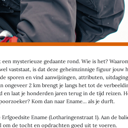
 een mysterieuze gedaante rond. Wie is het? Waarom 
wel vaststaat, is dat deze geheimzinnige figuur jouw 
de sporen en vind aanwijzingen, attributen, uitdaging
n ongeveer 2 km brengt je langs het tot de verbeeld
en laat je honderden jaren terug in de tijd reizen. He
 spoorzoeker? Kom dan naar Ename… als je durft.
e Erfgoedsite Ename (Lotharingenstraat 1). Aan de balie
l om de tocht en opdrachten goed uit te voeren.