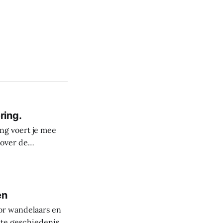
ring.
ng voert je mee
 over de
derste plekken in
rele rijkdom van
s
en
or wandelaars en
nte geschiedenis.