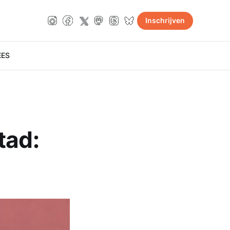
Inschrijven
E
ES
tad: