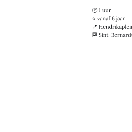
🕑 1 uur
⭐ vanaf 6 jaar
📍 Hendrikaplei
🏁 Sint-Bernard