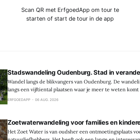
Scan QR met ErfgoedApp om tour te
starten of start de tour in de app
Stadswandeling Oudenburg. Stad in verande
Wandel langs de blikvangers van Oudenburg. De wandeli
langs een vijftiental plaatsen waar je meer te weten komt
geschiedenis, weetjes en toekomstplannen van de bijzon
ERFGOEDAPP
06 AUG. 2026
het historische centrum. Laat je verrassen door de cultu
Oudenburg, haar gebouwen, mensen en tradities. Tijden
Zoetwaterwandeling voor families en kinder
Het Zoet Water is van oudsher een ontmoetingsplaats vo
natuurliefhebbers. Het heeft ook een lange en interessa