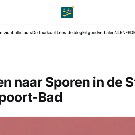
rzicht alle tours
De tourkaart
Lees de blog
Erfgoedverhalen
NL
EN
FR
D
n naar Sporen in de S
poort-Bad