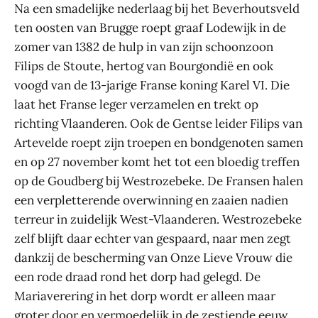
Na een smadelijke nederlaag bij het Beverhoutsveld
ten oosten van Brugge roept graaf Lodewijk in de
zomer van 1382 de hulp in van zijn schoonzoon
Filips de Stoute, hertog van Bourgondië en ook
voogd van de 13-jarige Franse koning Karel VI. Die
laat het Franse leger verzamelen en trekt op
richting Vlaanderen. Ook de Gentse leider Filips van
Artevelde roept zijn troepen en bondgenoten samen
en op 27 november komt het tot een bloedig treffen
op de Goudberg bij Westrozebeke. De Fransen halen
een verpletterende overwinning en zaaien nadien
terreur in zuidelijk West-Vlaanderen. Westrozebeke
zelf blijft daar echter van gespaard, naar men zegt
dankzij de bescherming van Onze Lieve Vrouw die
een rode draad rond het dorp had gelegd. De
Mariaverering in het dorp wordt er alleen maar
groter door en vermoedelijk in de zestiende eeuw